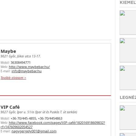
Maybe
9021 Győr, Jókai utca 13-17.
36308494771
Mobil:
http://www.maybebar.hu/
Web:
info@maybebar.hu
E-mail:
Tovább olvasom >
VIP Café
9027 Győr, Ipar u. 51/a (Ipar út és Puskás T. út sarkán)
+36-70/445-4855, +36-70/4454863
Mobil:
http://www.facebook.com/pages/VIP-café/182016918609832?
Web:
rf=147609602054527
nagygergely001@gmail.com
E-mail: