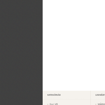
KATEGÓRIÁK
LEGNÉZE
Foci VB
MÁRKA