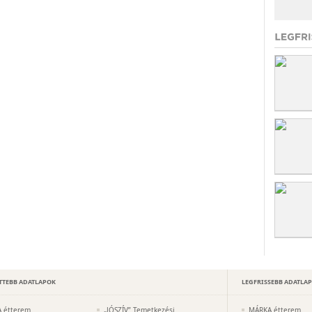
TTEBB ADATLAPOK
LEGFRISSEBB ADATLA
 étterem
„JÓSZÍV” Temetkezési
MÁRKA étterem