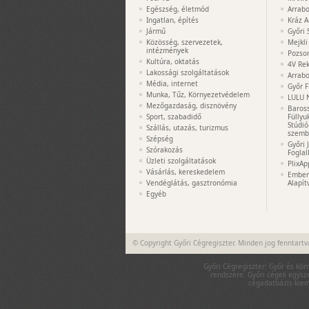
Egészség, életmód
Arrabo
Ingatlan, építés
Kráz A
Jármű
Győri 
Közösség, szervezetek,
Mejkli
intézmények
Pozso
Kultúra, oktatás
4V Rek
Lakossági szolgáltatások
Arrabo
Média, internet
Győr F
Munka, Tűz, Környezetvédelem
LULU 
Mezőgazdaság, disznövény
Baros
Sport, szabadidő
Füllyu
Stúdió
Szállás, utazás, turizmus
szemb
Szépség
Győri 
Szórakozás
Foglal
Üzleti szolgáltatások
PlixAp
Vásárlás, kereskedelem
Embere
Vendéglátás, gasztronómia
Alapít
Egyéb
© Copyright Győri Cégregiszter. Minden jog fenntartv
Győri Cégregiszter: Győr és kör
rendszere. Győri cégek egysze
cégadatbázis kieme