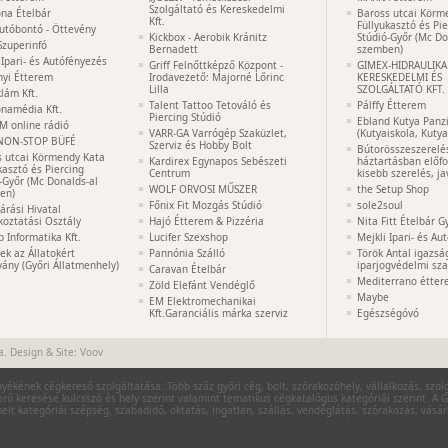
Szolgáltató és Kereskedelmi
na Ételbár
Baross utcai Körm
Kft.
Füllyukasztó és Pi
utóbontó - Öttevény
Kickbox - Aerobik Kránitz
Stúdió-Győr (Mc Do
Szuperinfó
Bernadett
szemben)
 Ipari- és Autófényezés
Griff Felnőttképző Központ -
GIMEX-HIDRAULIKA
nyi Étterem
Irodavezető: Majorné Lőrinc
KERESKEDELMI ÉS
Lilla
SZOLGÁLTATÓ KFT.
lám Kft.
Talent Tattoo Tetováló és
Pálffy Étterem
namédia Kft.
Piercing Stúdió
Ebland Kutya Panz
M online rádió
VARR-GA Varrógép Szaküzlet,
(Kutyaiskola, Kuty
NON-STOP BÜFÉ
Szerviz és Hobby Bolt
Bútorösszeszerelé
s utcai Körmendy Kata
Kardirex Egynapos Sebészeti
háztartásban előf
kasztó és Piercing
Centrum
kisebb szerelés, ja
-Győr (Mc Donalds-al
WOLF ORVOSI MŰSZER
the Setup Shop
en)
Főnix Fit Mozgás Stúdió
sole2soul
Járási Hivatal
koztatási Osztály
Hajó Étterem & Pizzéria
Nita Fitt Ételbár G
p Informatika Kft.
Lucifer Szexshop
Mejkli Ipari- és Au
k az Állatokért
Pannónia Szálló
Török Antal igazsá
vány (Győri Állatmenhely)
iparjogvédelmi sza
Caravan Ételbár
Mediterrano étte
Zöld Elefánt Vendéglő
Maybe
EM Elektromechanikai
Kft.Garanciális márka szerviz
Egészségóvó
a. Design & Site:
Voov
nyékének cégkereső szolgáltatása. Több száz győri cég, bolt, szórakozóhely, vállalkozás, szo
rű keresése kulcsszó és hely szerint valamint tematikus cégkatalógus kategóriái szerint. A G
lt kategóriái szépség, szabadidő, oktatás, ingatlan, szállás, vendéglátás, szórakozás, vásá