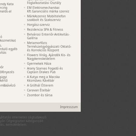
Foglalkoztatási Osztály
endy Kata
ercing
EM Elektromechanikai
nalds-al
Kft.Garanciális márka szerviz
MárkAszerviz Mobiltelefon
szakbolt és Szakszerviz
Horgász-szerviz
Rezidencia SPA & Fitness
Belvárosi Enteriőr-Antikvitás-
ió
Galéria
akozmetika)
Metamorfózis
s,
Természetgyógyászati Oktató-
orduló egyéb
és Korrekciós Központ
vítás
Flowers Virág, Ajándék Kis- és
Nagykereskedelem
Gyermekek Háza
yőr
Arany Szarvas Fogadó és
tófényezés
Captain Drakes Pub
gügyi
A Kutya meg a Macska
kértő
Kézműves Kávébár
rem&kávézó
A Grófnál Étterem
Caravan Ételbár
Zsombor és társa
Impresszum
lgáltatás internetes cégtudakozó
yőri Cégregiszter kategorizált
rlás, kereskedelem.