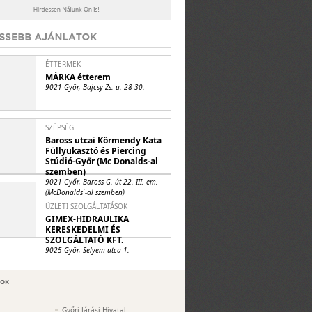
ÉTTERMEK
MÁRKA étterem
9021 Győr, Bajcsy-Zs. u. 28-30.
SZÉPSÉG
Baross utcai Körmendy Kata
Füllyukasztó és Piercing
Stúdió-Győr (Mc Donalds-al
szemben)
9021 Győr, Baross G. út 22. III. em.
(McDonalds´-al szemben)
ÜZLETI SZOLGÁLTATÁSOK
GIMEX-HIDRAULIKA
KERESKEDELMI ÉS
SZOLGÁLTATÓ KFT.
9025 Győr, Selyem utca 1.
POK
Győri Járási Hivatal