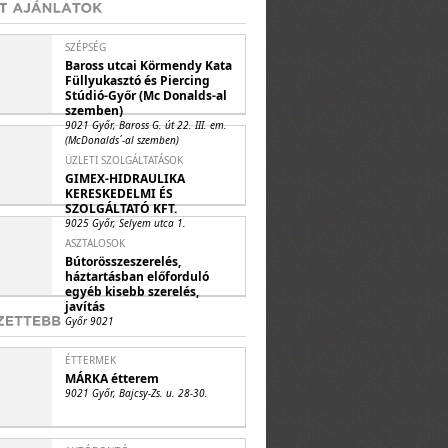
SZÉPSÉG
Baross utcai Körmendy Kata
Füllyukasztó és Piercing
Stúdió-Győr (Mc Donalds-al
szemben)
9021 Győr, Baross G. út 22. III. em.
(McDonalds´-al szemben)
ÜZLETI SZOLGÁLTATÁSOK
GIMEX-HIDRAULIKA
KERESKEDELMI ÉS
SZOLGÁLTATÓ KFT.
9025 Győr, Selyem utca 1.
ASZTALOSOK
Bútorösszeszerelés,
háztartásban előforduló
egyéb kisebb szerelés,
javítás
Győr 9021
ÉTTERMEK
MÁRKA étterem
9021 Győr, Bajcsy-Zs. u. 28-30.