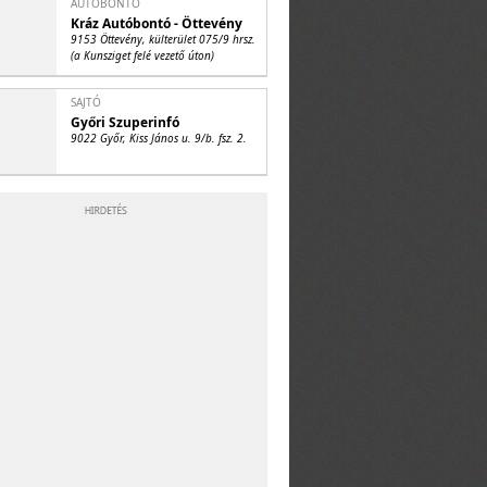
AUTÓBONTÓ
Kráz Autóbontó - Öttevény
9153 Öttevény, külterület 075/9 hrsz.
(a Kunsziget felé vezető úton)
SAJTÓ
Győri Szuperinfó
9022 Győr, Kiss János u. 9/b. fsz. 2.