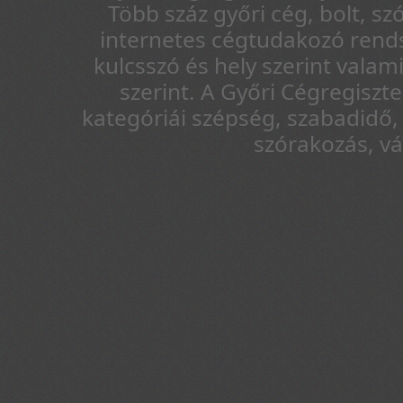
Több száz győri cég, bolt, sz
internetes cégtudakozó rends
kulcsszó és hely szerint vala
szerint. A Győri Cégregiszt
kategóriái szépség, szabadidő, 
szórakozás, v