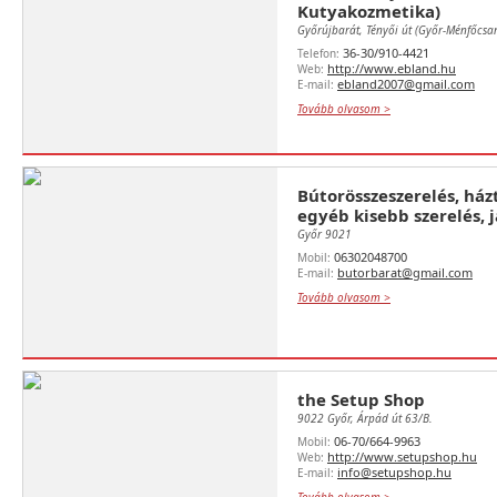
Kutyakozmetika)
Győrújbarát, Tényői út (Győr-Ménfőcsa
36-30/910-4421
Telefon:
http://www.ebland.hu
Web:
ebland2007@gmail.com
E-mail:
Tovább olvasom >
Bútorösszeszerelés, ház
egyéb kisebb szerelés, j
Győr 9021
06302048700
Mobil:
butorbarat@gmail.com
E-mail:
Tovább olvasom >
the Setup Shop
9022 Győr, Árpád út 63/B.
06-70/664-9963
Mobil:
http://www.setupshop.hu
Web:
info@setupshop.hu
E-mail: