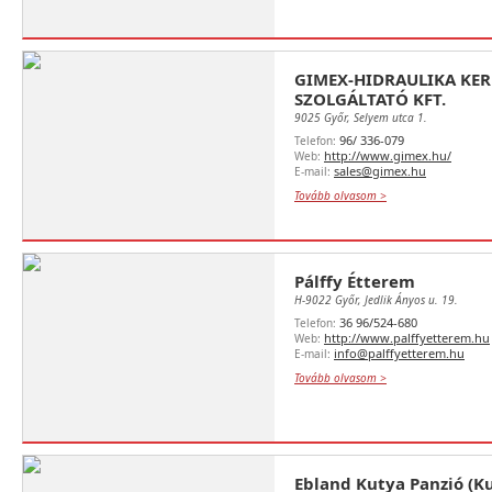
GIMEX-HIDRAULIKA KER
SZOLGÁLTATÓ KFT.
9025 Győr, Selyem utca 1.
96/ 336-079
Telefon:
http://www.gimex.hu/
Web:
sales@gimex.hu
E-mail:
Tovább olvasom >
Pálffy Étterem
H-9022 Győr, Jedlik Ányos u. 19.
36 96/524-680
Telefon:
http://www.palffyetterem.hu
Web:
info@palffyetterem.hu
E-mail:
Tovább olvasom >
Ebland Kutya Panzió (Ku