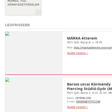
MÁRKA étterem
9021 Győr, Bajcsy-Zs. u. 28-30.
http://markaetterem.gyoriceg
Web:
Tovább olvasom >
Baross utcai Körmendy 
Piercing Stúdió-Győr (
9021 Győr, Baross G. út 22. III. em. (
20/9946-038
Mobil:
XXXXXX@YYYY.COM
E-mail:
Tovább olvasom >