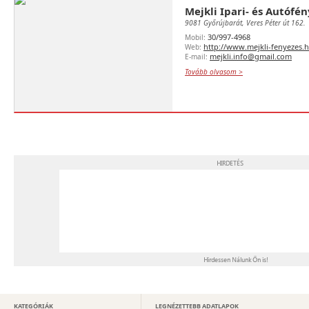
Mejkli Ipari- és Autófé
9081 Győrújbarát, Veres Péter út 162.
30/997-4968
Mobil:
http://www.mejkli-fenyezes.
Web:
mejkli.info@gmail.com
E-mail:
Tovább olvasom >
KATEGÓRIÁK
LEGNÉZETTEBB ADATLAPOK