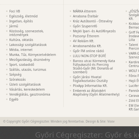
Foci VB
MÁRKA étterem
„JÓSZÍ
Szolgá
Egészség, életmód
Arrabona Ételbár
Kft.
Ingatlan, építés
Kráz Autóbontó - Öttevény
Kickbo
Jármű
Győri Szuperinfó
Bernad
Közösség, szervezetek,
Mejkli Ipari- és Autófényezés
Griff 
intézmények
Pozsonyi Étterem
Irodav
Kultúra, oktatás
Lilla
4V Reklám Kft.
Lakossági szolgáltatások
Talent
Arrabonamédia Kft.
Pierci
Média, internet
Győr FM online rádió
VARR-G
Munka, Tűz, Környezetvédelem
LULU NON-STOP BÜFÉ
Szervi
Mezőgazdaság, disznövény
Baross utcai Körmendy Kata
Kardir
Sport, szabadidő
Füllyukasztó és Piercing
Centr
Stúdió-Győr (Mc Donalds-al
Szállás, utazás, turizmus
WOLF 
szemben)
Szépség
Főnix 
Győri Járási Hivatal
Szórakozás
Foglalkoztatási Osztály
Hajó É
Üzleti szolgáltatások
PlixApp Informatika Kft.
Lucife
Vásárlás, kereskedelem
Emberek az Állatokért
Pannón
Vendéglátás, gasztronómia
Alapítvány (Győri Állatmenhely)
Carava
Egyéb
Zöld E
EM Ele
Kft.Ga
© Copyright Győri Cégregiszter. Minden jog fenntartva. Design & Site:
Voov
Győri Cégregiszter: Győr és 