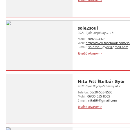
Tovább olvasom >
sole2soul
9021 Győr, Kisfaludy u. 18.
70/632-4378
Mobil:
http://www.facebook.com/sol
Web:
sole2soulgyor@gmail.com
E-mail:
Tovább olvasom >
Nita Fitt Ételbár Győr
9021 Győr Bajcsy-Zsilinszky út 7.
06/30-555-8505
Telefon:
06/30-555-8505
Mobil:
nitafitt@gmail.com
E-mail:
Tovább olvasom >