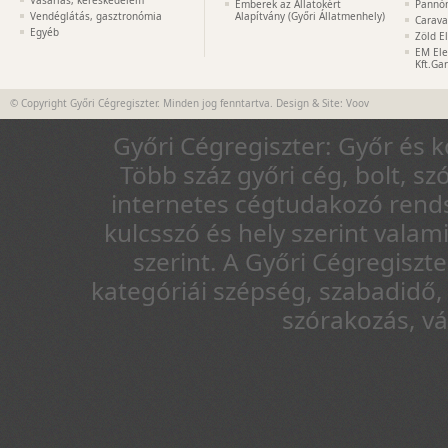
Emberek az Állatokért
Pannón
Vendéglátás, gasztronómia
Alapítvány (Győri Állatmenhely)
Carava
Egyéb
Zöld E
EM Ele
Kft.Ga
© Copyright Győri Cégregiszter. Minden jog fenntartva. Design & Site:
Voov
Győri Cégregiszter: Győr és 
Több száz győri cég, bolt, sz
internetes cégtudakozó rends
kulcsszó és hely szerint vala
szerint. A Győri Cégregiszt
kategóriái szépség, szabadidő, 
szórakozás, v