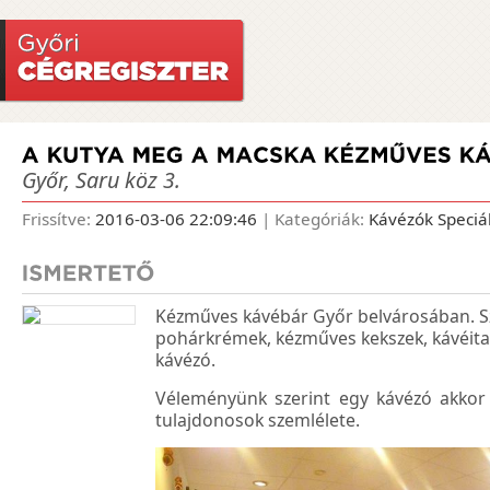
Győr, Saru köz 3.
Frissítve:
2016-03-06 22:09:46
| Kategóriák:
Kávézók
Speciá
Kézműves kávébár Győr belvárosában. Sz
pohárkrémek, kézműves kekszek, kávéita
kávézó.
Véleményünk szerint egy kávézó akkor j
tulajdonosok szemlélete.