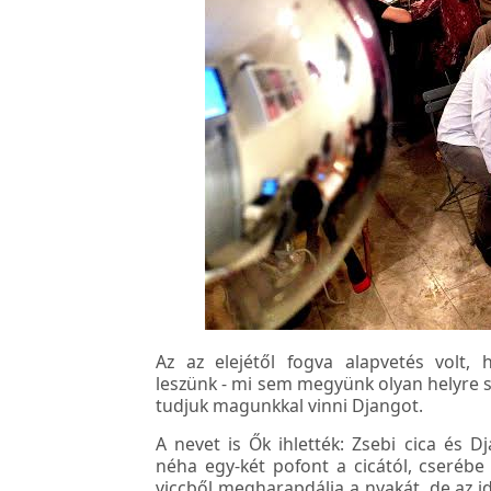
Az az elejétől fogva alapvetés volt,
leszünk - mi sem megyünk olyan helyre 
tudjuk magunkkal vinni Djangot.
A nevet is Ők ihlették: Zsebi cica és 
néha egy-két pofont a cicától, cserébe
viccből megharapdálja a nyakát, de az 