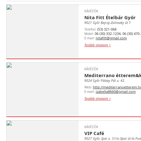
KÁVÉZÓK
Nita Fitt Ételbár Győr
9021 Győr Bajcsy-Zsilinszky út 7.
(53) 321-068
Telefon:
06 (30) 332-1234, 06 (30) 470
Mobil:
nitafitt@gmail.com
E-mail:
Tovább olvasom >
KÁVÉZÓK
Mediterrano étterem&
9024 Győr Pátzay Pál u. 42.
http://mediterranoetterem.h
Web:
izabella8660@gmail.com
E-mail:
Tovább olvasom >
KÁVÉZÓK
VIP Café
9027 Győr, Ipar u. 51/a (Ipar út és Pusk