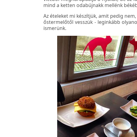
mind a ketten odabújnakk mellénk béké
Az ételeket mi készítjük, amit pedig nem
őstermelőtől vesszük - leginkább olyano
ismerünk.