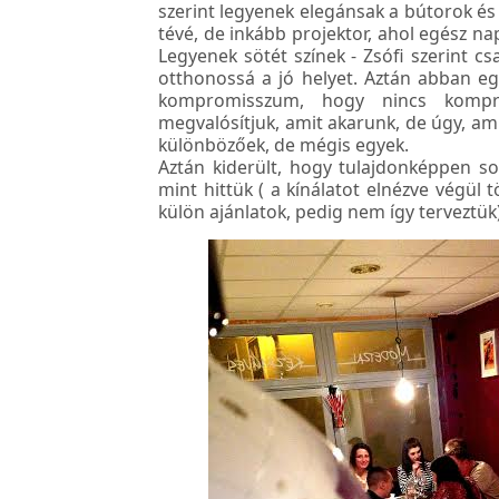
szerint legyenek elegánsak a bútorok és f
tévé, de inkább projektor, ahol egész n
Legyenek sötét színek - Zsófi szerint csa
otthonossá a jó helyet. Aztán abban e
kompromisszum, hogy nincs kompr
megvalósítjuk, amit akarunk, de úgy, a
különbözőek, de mégis egyek.
Aztán kiderült, hogy tulajdonképpen so
mint hittük ( a kínálatot elnézve végül 
külön ajánlatok, pedig nem így terveztük)