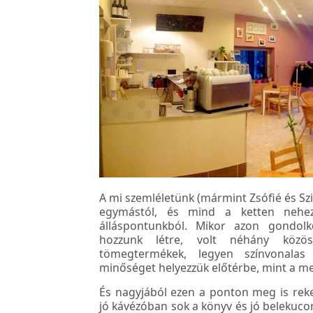
A mi szemléletünk (mármint Zsófié és Sz
egymástól, és mind a ketten nehe
álláspontunkból. Mikor azon gondolk
hozzunk létre, volt néhány közö
tömegtermékek, legyen színvonalas 
minőséget helyezzük előtérbe, mint a m
És nagyjából ezen a ponton meg is reke
jó kávézóban sok a könyv és jó belekucor