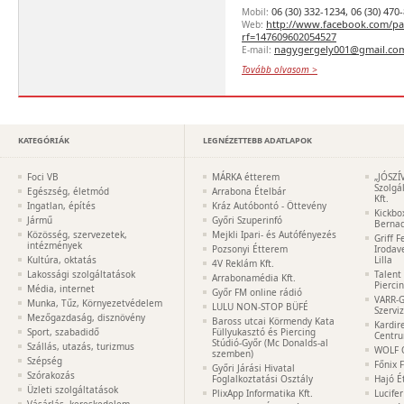
06 (30) 332-1234, 06 (30) 470
Mobil:
http://www.facebook.com/pa
Web:
rf=147609602054527
nagygergely001@gmail.co
E-mail:
Tovább olvasom >
KATEGÓRIÁK
LEGNÉZETTEBB ADATLAPOK
Foci VB
MÁRKA étterem
„JÓSZÍ
Szolgá
Egészség, életmód
Arrabona Ételbár
Kft.
Ingatlan, építés
Kráz Autóbontó - Öttevény
Kickbo
Jármű
Győri Szuperinfó
Bernad
Közösség, szervezetek,
Mejkli Ipari- és Autófényezés
Griff 
intézmények
Pozsonyi Étterem
Irodav
Kultúra, oktatás
Lilla
4V Reklám Kft.
Lakossági szolgáltatások
Talent
Arrabonamédia Kft.
Pierci
Média, internet
Győr FM online rádió
VARR-G
Munka, Tűz, Környezetvédelem
LULU NON-STOP BÜFÉ
Szervi
Mezőgazdaság, disznövény
Baross utcai Körmendy Kata
Kardir
Sport, szabadidő
Füllyukasztó és Piercing
Centr
Stúdió-Győr (Mc Donalds-al
Szállás, utazás, turizmus
WOLF 
szemben)
Szépség
Főnix 
Győri Járási Hivatal
Szórakozás
Foglalkoztatási Osztály
Hajó É
Üzleti szolgáltatások
PlixApp Informatika Kft.
Lucife
Vásárlás, kereskedelem