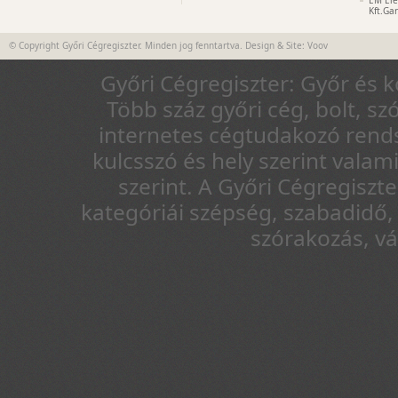
EM Ele
Kft.Ga
© Copyright Győri Cégregiszter. Minden jog fenntartva. Design & Site:
Voov
Győri Cégregiszter: Győr és 
Több száz győri cég, bolt, sz
internetes cégtudakozó rends
kulcsszó és hely szerint vala
szerint. A Győri Cégregiszt
kategóriái szépség, szabadidő, 
szórakozás, v