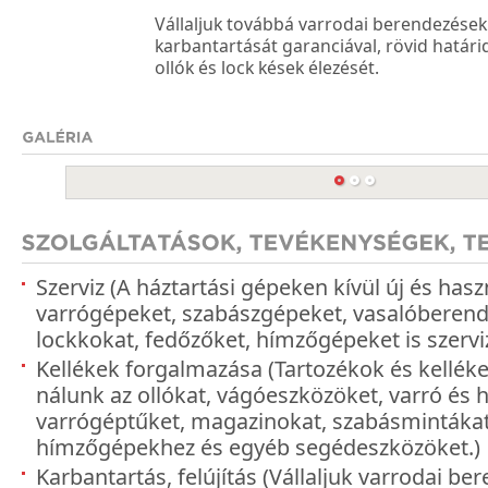
Vállaljuk továbbá varrodai berendezések ja
karbantartását garanciával, rövid határi
ollók és lock kések élezését.
Szerviz (A háztartási gépeken kívül új és haszn
varrógépeket, szabászgépeket, vasalóberend
lockkokat, fedőzőket, hímzőgépeket is szervi
Kellékek forgalmazása (Tartozékok és kelléke
nálunk az ollókat, vágóeszközöket, varró és 
varrógéptűket, magazinokat, szabásmintáka
hímzőgépekhez és egyéb segédeszközöket.)
Karbantartás, felújítás (Vállaljuk varrodai be