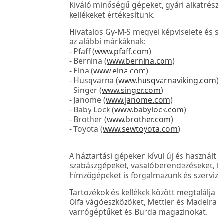
Kiváló minőségű gépeket, gyári alkatrész
kellékeket értékesítünk.
Hivatalos Gy-M-S megyei képviselete és 
az alábbi márkáknak:
- Pfaff (
www.pfaff.com
)
- Bernina (
www.bernina.com
)
- Elna (
www.elna.com
)
- Husqvarna (
www.husqvarnaviking.com
- Singer (
www.singer.com
)
- Janome (
www.janome.com
)
- Baby Lock (
www.babylock.com
)
- Brother (
www.brother.com
)
- Toyota (
www.sewtoyota.com
)
A háztartási gépeken kívül új és használt
szabászgépeket, vasalóberendezéseket, l
hímzőgépeket is forgalmazunk és szerviz
Tartozékok és kellékek között megtalálja 
Olfa vágóeszközöket, Mettler és Madeira
varrógéptűket és Burda magazinokat.