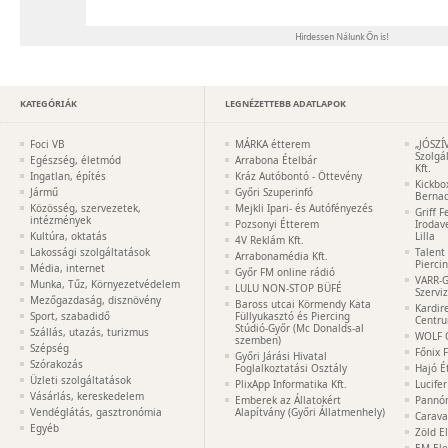
KATEGÓRIÁK
LEGNÉZETTEBB ADATLAPOK
Foci VB
MÁRKA étterem
„JÓSZÍ
Szolgá
Egészség, életmód
Arrabona Ételbár
Kft.
Ingatlan, építés
Kráz Autóbontó - Öttevény
Kickbo
Jármű
Győri Szuperinfó
Bernad
Közösség, szervezetek,
Mejkli Ipari- és Autófényezés
Griff 
intézmények
Pozsonyi Étterem
Irodav
Kultúra, oktatás
Lilla
4V Reklám Kft.
Lakossági szolgáltatások
Talent
Arrabonamédia Kft.
Pierci
Média, internet
Győr FM online rádió
VARR-G
Munka, Tűz, Környezetvédelem
LULU NON-STOP BÜFÉ
Szervi
Mezőgazdaság, disznövény
Baross utcai Körmendy Kata
Kardir
Sport, szabadidő
Füllyukasztó és Piercing
Centr
Stúdió-Győr (Mc Donalds-al
Szállás, utazás, turizmus
WOLF 
szemben)
Szépség
Főnix 
Győri Járási Hivatal
Szórakozás
Foglalkoztatási Osztály
Hajó É
Üzleti szolgáltatások
PlixApp Informatika Kft.
Lucife
Vásárlás, kereskedelem
Emberek az Állatokért
Pannón
Vendéglátás, gasztronómia
Alapítvány (Győri Állatmenhely)
Carava
Egyéb
Zöld E