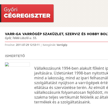
Győr, Teleki László u. 55.
Frissítve:
2011-07-29 12:53:11
| Kategóriák:
Varrógép
Vállalkozásunk 1994-ben alakult főként i
javítására. Üzletünket 1998-ban nyitottuk 
mind a lakosság, mind az ipari felhaszná
szolgáltatást nyújtson a varrógépek érté
ellátása és szervizelése terén. Az elmúlt
vállalkozásunk folyamatosan fejlődött, m
szakma teljes vertikumát felölelik az ált
termékek és a szolgáltatásaink.