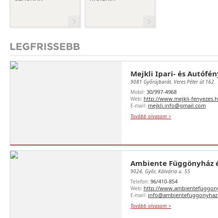
Mejkli Ipari- és Autófé
9081 Győrújbarát, Veres Péter út 162.
30/997-4968
Mobil:
http://www.mejkli-fenyezes.
Web:
mejkli.info@gmail.com
E-mail:
Tovább olvasom >
Ambiente Függönyház é
9024, Győr, Kálvária u. 55
96/410-854
Telefon:
http://www.ambientefuggon
Web:
info@ambientefuggonyhaz
E-mail:
Tovább olvasom >