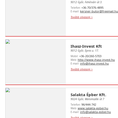
9012 Győr, Fehérvári út 3.
+36-70/376-4895
Telefon:
kersner-butor@freemail.hu
E-mail:
Tovább olvasom >
Ihasz-Invest Kft
9012 Győr, Epres u. 17.
+36-20/260-5703
Mobil:
http://www.ihasz-invest.hu
Web:
info@ihasz-invest.hu
E-mail:
Tovább olvasom >
Salakta Épber Kft.
9024 Győr, Malomszéki út 7
96/444-742
Telefon:
www.salakta-epber.hu
Web:
info@salakta-epber.hu
E-mail:
Tovább olvasom >