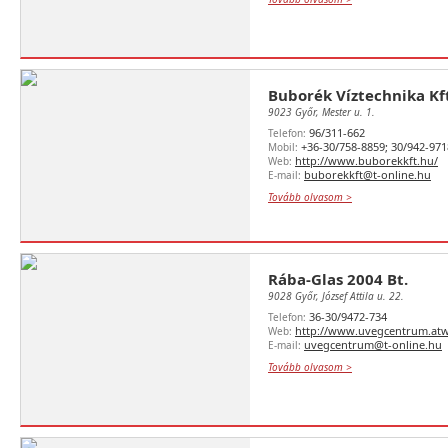
Buborék Víztechnika Kf
9023 Győr, Mester u. 1.
96/311-662
Telefon:
+36-30/758-8859; 30/942-971
Mobil:
http://www.buborekkft.hu/
Web:
buborekkft@t-online.hu
E-mail:
Tovább olvasom >
Rába-Glas 2004 Bt.
9028 Győr, József Attila u. 22.
36-30/9472-734
Telefon:
http://www.uvegcentrum.atw
Web:
uvegcentrum@t-online.hu
E-mail:
Tovább olvasom >