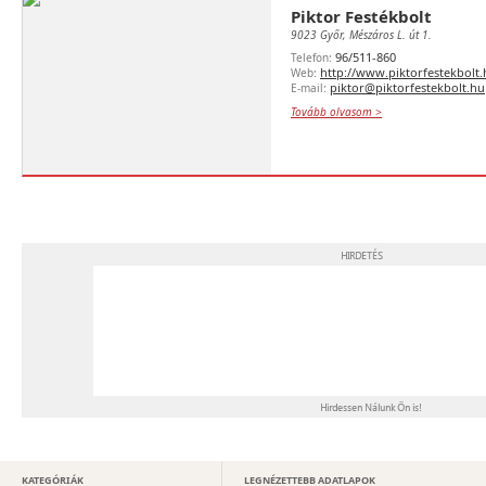
Piktor Festékbolt
9023 Győr, Mészáros L. út 1.
96/511-860
Telefon:
http://www.piktorfestekbolt
Web:
piktor@piktorfestekbolt.hu
E-mail:
Tovább olvasom >
KATEGÓRIÁK
LEGNÉZETTEBB ADATLAPOK