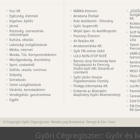
Foci VB
MÁRKA étterem
„JÓSZÍ
Szolgá
Egészség, életmód
Arrabona Ételbár
Kft.
Ingatlan, építés
Kráz Autóbontó - Öttevény
Kickbo
Jármű
Győri Szuperinfó
Bernad
Közösség, szervezetek,
Mejkli Ipari- és Autófényezés
Griff 
intézmények
Pozsonyi Étterem
Irodav
Kultúra, oktatás
Lilla
4V Reklám Kft.
Lakossági szolgáltatások
Talent
Arrabonamédia Kft.
Pierci
Média, internet
Győr FM online rádió
VARR-G
Munka, Tűz, Környezetvédelem
LULU NON-STOP BÜFÉ
Szervi
Mezőgazdaság, disznövény
Baross utcai Körmendy Kata
Kardir
Sport, szabadidő
Füllyukasztó és Piercing
Centr
Stúdió-Győr (Mc Donalds-al
Szállás, utazás, turizmus
WOLF 
szemben)
Szépség
Főnix 
Győri Járási Hivatal
Szórakozás
Foglalkoztatási Osztály
Hajó É
Üzleti szolgáltatások
PlixApp Informatika Kft.
Lucife
Vásárlás, kereskedelem
Emberek az Állatokért
Pannón
Vendéglátás, gasztronómia
Alapítvány (Győri Állatmenhely)
Carava
Egyéb
Zöld E
EM Ele
Kft.Ga
© Copyright Győri Cégregiszter. Minden jog fenntartva. Design & Site:
Voov
Győri Cégregiszter: Győr és 