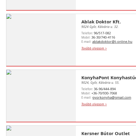
Ablak Doktor Kft.
9024 Győr, Kálvária u. 32.
96/517-082
Telefon:
36-30/740-4116
Mobil:
ablakdoktor@t-online.hu
E-mail:
Tovább olvasom >
KonyhaPont Konyhastú
9024, Győr, Kálvária u. 55.
36-96/444-894
Telefon:
+36-70/930-7068
Mobil:
gyorkonyha@gmail.com
E-mail:
Tovább olvasom >
Kersner Bútor Outlet