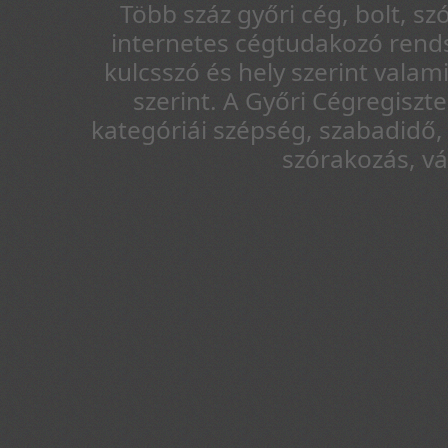
Több száz győri cég, bolt, sz
internetes cégtudakozó rends
kulcsszó és hely szerint vala
szerint. A Győri Cégregiszt
kategóriái szépség, szabadidő, 
szórakozás, v