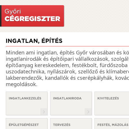
Minden ami ingatlan, építés Győr városában és k
ingatlanirodák és építőipari vállalkozások, szolgá
építőanyag kereskedelem, festékbolt, fürdőszoba 
uszodatechnika, nyílászárok, szellőző és klímabe
lakberendezők, kandallók és cserépkályhák, ková
megoldások.