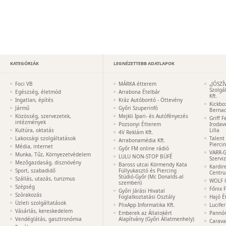
KATEGÓRIÁK
LEGNÉZETTEBB ADATLAPOK
Foci VB
MÁRKA étterem
„JÓSZÍ
Szolgá
Egészség, életmód
Arrabona Ételbár
Kft.
Ingatlan, építés
Kráz Autóbontó - Öttevény
Kickbo
Jármű
Győri Szuperinfó
Bernad
Közösség, szervezetek,
Mejkli Ipari- és Autófényezés
Griff 
intézmények
Pozsonyi Étterem
Irodav
Kultúra, oktatás
Lilla
4V Reklám Kft.
Lakossági szolgáltatások
Talent
Arrabonamédia Kft.
Pierci
Média, internet
Győr FM online rádió
VARR-G
Munka, Tűz, Környezetvédelem
LULU NON-STOP BÜFÉ
Szervi
Mezőgazdaság, disznövény
Baross utcai Körmendy Kata
Kardir
Sport, szabadidő
Füllyukasztó és Piercing
Centr
Stúdió-Győr (Mc Donalds-al
Szállás, utazás, turizmus
WOLF 
szemben)
Szépség
Főnix 
Győri Járási Hivatal
Szórakozás
Foglalkoztatási Osztály
Hajó É
Üzleti szolgáltatások
PlixApp Informatika Kft.
Lucife
Vásárlás, kereskedelem
Emberek az Állatokért
Pannón
Vendéglátás, gasztronómia
Alapítvány (Győri Állatmenhely)
Carava