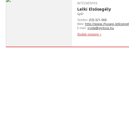
INTÉZMÉNYEK
Lelki Elsősegély
Győr
(53) 321-068
Telefon:
http://www.ifjusagi-lelkisege
Web:
iroda@gyitosz.hu
E-mail:
Tovább olvasom >