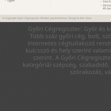
Egyéb
Zöld E
EM Ele
Kft.Ga
© Copyright Győri Cégregiszter. Minden jog fenntartva. Design & Site:
Voov
Győri Cégregiszter: Győr és 
Több száz győri cég, bolt, sz
internetes cégtudakozó rends
kulcsszó és hely szerint vala
szerint. A Győri Cégregiszt
kategóriái szépség, szabadidő, 
szórakozás, v