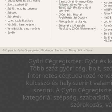
Mezőgazdaság, disznövény
Baross utcai Körmendy Kata
Kardir
Sport, szabadidő
Füllyukasztó és Piercing
Centr
Stúdió-Győr (Mc Donalds-al
Szállás, utazás, turizmus
WOLF 
szemben)
Szépség
Főnix 
Győri Járási Hivatal
Szórakozás
Foglalkoztatási Osztály
Hajó É
Üzleti szolgáltatások
PlixApp Informatika Kft.
Lucife
Vásárlás, kereskedelem
Emberek az Állatokért
Pannón
Vendéglátás, gasztronómia
Alapítvány (Győri Állatmenhely)
Carava
Egyéb
Zöld E
EM Ele
Kft.Ga
© Copyright Győri Cégregiszter. Minden jog fenntartva. Design & Site:
Voov
Győri Cégregiszter: Győr és 
Több száz győri cég, bolt, sz
internetes cégtudakozó rends
kulcsszó és hely szerint vala
szerint. A Győri Cégregiszt
kategóriái szépség, szabadidő, 
szórakozás, v