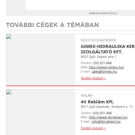
ÜZLETI SZOLGÁLTATÁSOK
GIMEX-HIDRAULIKA KER
SZOLGÁLTATÓ KFT.
9025 Győr, Selyem utca 1.
(53) 321-068
Telefon:
http://www.gimex.hu/
Web:
sales@gimex.hu
E-mail:
Tovább olvasom >
REKLÁM
4V Reklám Kft.
9011 Győr-Szentiván, Törökverő u. 11.
(53) 321-068
Telefon:
http://www.4vreklam.hu
Web:
info@4vreklam.hu
E-mail:
Tovább olvasom >