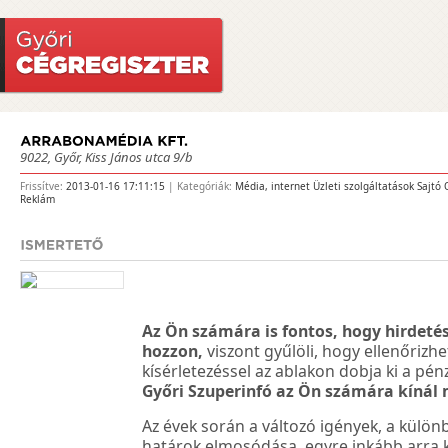
9022, Győr, Kiss János utca 9/b
Frissítve:
2013-01-16 17:11:15
| Kategóriák:
Média, internet
Üzleti szolgáltatások
Sajtó
Reklám
Az Ön számára is fontos, hogy hirdeté
hozzon,
viszont gyűlöli, hogy ellenőrizhe
kísérletezéssel az ablakon dobja ki a pén
Győri Szuperinfó az Ön számára kínál
Az évek során a változó igények, a külön
határok elmosódása, egyre inkább arra 