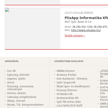
ÜZLETI SZOLGÁLTATÁSOK
PlixApp Informatika Kft
9027 Győr, Budai út 2-6
06 (30) 332-1234, 06 (30) 470
Mobil:
http://www.plixapp.hu/
Web:
Tovább olvasom >
KATEGÓRIÁK
LEGNÉZETTEBB ADATLAPOK
Foci VB
MÁRKA étterem
„JÓSZÍ
Szolgá
Egészség, életmód
Arrabona Ételbár
Kft.
Ingatlan, építés
Kráz Autóbontó - Öttevény
Kickbo
Jármű
Győri Szuperinfó
Bernad
Közösség, szervezetek,
Mejkli Ipari- és Autófényezés
Griff 
intézmények
Pozsonyi Étterem
Irodav
Kultúra, oktatás
Lilla
4V Reklám Kft.
Lakossági szolgáltatások
Talent
Arrabonamédia Kft.
Pierci
Média, internet
Győr FM online rádió
VARR-G
Munka, Tűz, Környezetvédelem
LULU NON-STOP BÜFÉ
Szervi