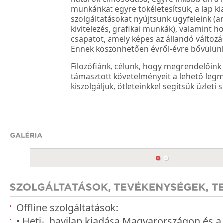
munkánkat egyre tökéletesítsük, a lap k
szolgáltatásokat nyújtsunk ügyfeleink (a
kivitelezés, grafikai munkák), valamint h
csapatot, amely képes az állandó változ
Ennek köszönhetően évről-évre bővülünk
Filozófiánk, célunk, hogy megrendelőin
támasztott követelményeit a lehető leg
kiszolgáljuk, ötleteinkkel segítsük üzleti s
Offline szolgáltatások:
• Heti-, havilap kiadása Magyarországon és a 