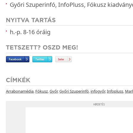
Győri Szuperinfó, InfoPluss, Fókusz kiadvány
h.-p. 8-16 óráig
Arrabonamédia
,
Fókusz
,
Győr
,
Győri Szuperinfó
,
infogyőr
,
Infopluss
,
Mar