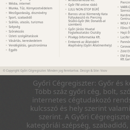
Arrabonamédia Kft.
Pierci
Média, internet
Győr FM online rádió
VARR-G
Munka, Tűz, Környezetvédelem
LULU NON-STOP BÜFÉ
Szervi
Mezőgazdaság, disznövény
Baross utcai Körmendy Kata
Kardir
Sport, szabadidő
Füllyukasztó és Piercing
Centr
Stúdió-Győr (Mc Donalds-al
Szállás, utazás, turizmus
WOLF 
szemben)
Szépség
Főnix 
Győri Járási Hivatal
Szórakozás
Foglalkoztatási Osztály
Hajó É
Üzleti szolgáltatások
PlixApp Informatika Kft.
Lucife
Vásárlás, kereskedelem
Emberek az Állatokért
Pannón
Vendéglátás, gasztronómia
Alapítvány (Győri Állatmenhely)
Carava
Egyéb
Zöld E
EM Ele
Kft.Ga
© Copyright Győri Cégregiszter. Minden jog fenntartva. Design & Site:
Voov
Győri Cégregiszter: Győr és 
Több száz győri cég, bolt, sz
internetes cégtudakozó rends
kulcsszó és hely szerint vala
szerint. A Győri Cégregiszt
kategóriái szépség, szabadidő, 