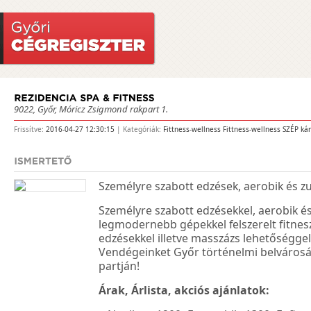
9022, Győr, Móricz Zsigmond rakpart 1.
Frissítve:
2016-04-27 12:30:15
| Kategóriák:
Fittness-wellness
Fittness-wellness
SZÉP kár
Személyre szabott edzések, aerobik és z
Személyre szabott edzésekkel, aerobik é
legmodernebb gépekkel felszerelt fitne
edzésekkel illetve masszázs lehetőséggel
Vendégeinket Győr történelmi belváros
partján!
Árak, Árlista, akciós ajánlatok: