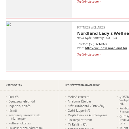
Tovább olvasom >
FITTNESS-WELLNESS
Nordland Lady s Wellne
9028 Győr, Pattantyús út 35/A
(53) 321-068
Telefon:
http://wellness.nordland.hu
Web:
Tovább olvasom >
KATEGÓRIÁK
LEGNÉZETTEBB ADATLAPOK
Foci VB
MÁRKA étterem
„JÓSZÍ
Szolgá
Egészség, életmód
Arrabona Ételbár
Kft.
Ingatlan, építés
Kráz Autóbontó - Öttevény
Kickbo
Jármű
Győri Szuperinfó
Bernad
Közösség, szervezetek,
Mejkli Ipari- és Autófényezés
Griff 
intézmények
Pozsonyi Étterem
Irodav
Kultúra, oktatás
Lilla
4V Reklám Kft.
Lakossági szolgáltatások
Talent