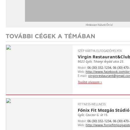
SZÉP KÁRTYA ELFOGADÓHELYEK
Virgin Restaurant&Clu
9023 Győr, Tihanyi Árpád utca 23.
06 (30) 332-1234, 06 (30) 470
Mobil:
http://www.facebook.com/pr
Web:
virginrestaurant@gmail.c
E-mail:
Tovább olvasom >
FITTNESS-WELLNESS
Főnix Fit Mozgás Stúdió
Győr, Czuczor G. út 15.
06 (30) 332-1234, 06 (30) 470
Mobil:
http://www.fonixfitmozgasst
Web: