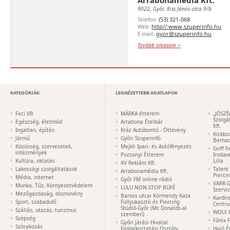
Arrabonamédia Kft.
9022, Győr, Kiss János utca 9/b
(53) 321-068
Telefon:
http//:www.szuperinfo.hu
Web:
gyor@szuperinfo.hu
E-mail:
Tovább olvasom >
KATEGÓRIÁK
LEGNÉZETTEBB ADATLAPOK
Foci VB
MÁRKA étterem
„JÓSZÍ
Szolgá
Egészség, életmód
Arrabona Ételbár
Kft.
Ingatlan, építés
Kráz Autóbontó - Öttevény
Kickbo
Jármű
Győri Szuperinfó
Bernad
Közösség, szervezetek,
Mejkli Ipari- és Autófényezés
Griff 
intézmények
Pozsonyi Étterem
Irodav
Kultúra, oktatás
Lilla
4V Reklám Kft.
Lakossági szolgáltatások
Talent
Arrabonamédia Kft.
Pierci
Média, internet
Győr FM online rádió
VARR-G
Munka, Tűz, Környezetvédelem
LULU NON-STOP BÜFÉ
Szervi
Mezőgazdaság, disznövény
Baross utcai Körmendy Kata
Kardir
Sport, szabadidő
Füllyukasztó és Piercing
Centr
Stúdió-Győr (Mc Donalds-al
Szállás, utazás, turizmus
WOLF 
szemben)
Szépség
Főnix 
Győri Járási Hivatal
Szórakozás
Foglalkoztatási Osztály
Hajó É