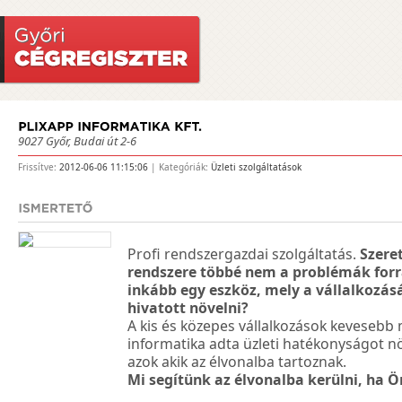
9027 Győr, Budai út 2-6
Frissítve:
2012-06-06 11:15:06
| Kategóriák:
Üzleti szolgáltatások
Profi rendszergazdai szolgáltatás.
Szere
rendszere többé nem a problémák for
inkább egy eszköz, mely a vállalkozá
hivatott növelni?
A kis és közepes vállalkozások kevesebb
informatika adta üzleti hatékonyságot n
azok akik az élvonalba tartoznak.
Mi segítünk az élvonalba kerülni, ha Ön