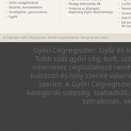
Üzleti szolgáltatások
PlixApp Informatika Kft.
Lucife
Vásárlás, kereskedelem
Emberek az Állatokért
Pannón
Vendéglátás, gasztronómia
Alapítvány (Győri Állatmenhely)
Carava
Egyéb
Zöld E
EM Ele
Kft.Ga
© Copyright Győri Cégregiszter. Minden jog fenntartva. Design & Site:
Voov
Győri Cégregiszter: Győr és 
Több száz győri cég, bolt, sz
internetes cégtudakozó rends
kulcsszó és hely szerint vala
szerint. A Győri Cégregiszt
kategóriái szépség, szabadidő, 
szórakozás, v