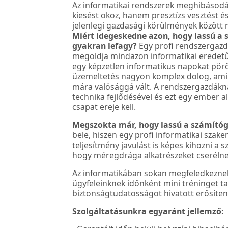
Az informatikai rendszerek meghibásod
kiesést okoz, hanem presztízs vesztést és
jelenlegi gazdasági körülmények között
Miért idegeskedne azon, hogy lassú a
gyakran lefagy?
Egy profi rendszergazda
megoldja mindazon informatikai eredet
egy képzetlen informatikus napokat pörö
üzemeltetés nagyon komplex dolog, ami
mára valósággá vált. A rendszergazdáknak
technika fejlődésével és ezt egy ember a
csapat ereje kell.
Megszokta már, hogy lassú a számító
bele, hiszen egy profi informatikai szak
teljesítmény javulást is képes kihozni a 
hogy méregdrága alkatrészeket cserélne
Az informatikában sokan megfeledkeznek 
ügyfeleinknek időnként mini tréninget ta
biztonságtudatosságot hivatott erősíten
Szolgáltatásunkra egyaránt jellemző: