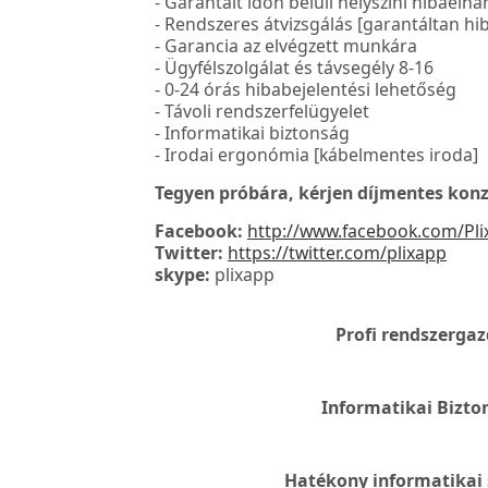
- Garantált időn belüli helyszíni hibaelhá
- Rendszeres átvizsgálás [garantáltan h
- Garancia az elvégzett munkára
- Ügyfélszolgálat és távsegély 8-16
- 0-24 órás hibabejelentési lehetőség
- Távoli rendszerfelügyelet
- Informatikai biztonság
- Irodai ergonómia [kábelmentes iroda]
Tegyen próbára, kérjen díjmentes konz
Facebook:
http://www.facebook.com/Pl
Twitter:
https://twitter.com/plixapp
skype:
plixapp
Profi rendszerga
Informatikai Bizto
Hatékony informatikai 