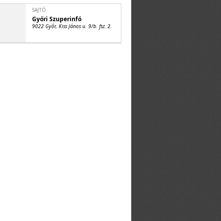
SAJTÓ
Győri Szuperinfó
9022 Győr, Kiss János u. 9/b. fsz. 2.