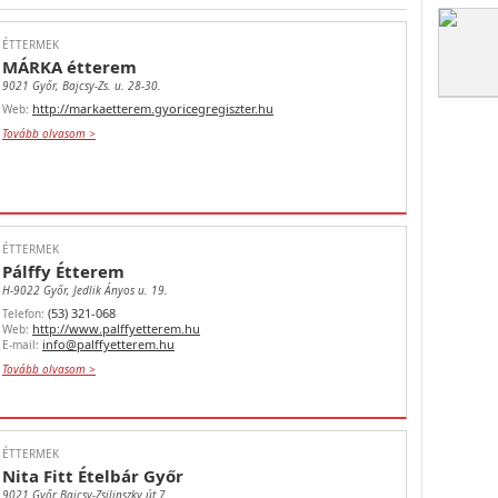
ÉTTERMEK
MÁRKA étterem
9021 Győr, Bajcsy-Zs. u. 28-30.
http://markaetterem.gyoricegregiszter.hu
Web:
Tovább olvasom >
ÉTTERMEK
Pálffy Étterem
H-9022 Győr, Jedlik Ányos u. 19.
(53) 321-068
Telefon:
http://www.palffyetterem.hu
Web:
info@palffyetterem.hu
E-mail:
Tovább olvasom >
ÉTTERMEK
Nita Fitt Ételbár Győr
9021 Győr Bajcsy-Zsilinszky út 7.