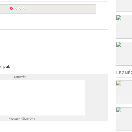
l
,
pub