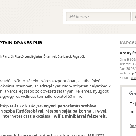
Arany S
ek
Panziók
Fizető vendéglátás
Éttermek
Ételbárok
Fogadók
Cím: H-902
Telefon: 3
Fax: 36-96
Web:
http:
E-mail:
ara
Fogadó Győr történelmi városközpontjában, a Rába folyó
spökvárral szemben, a vadregényes Radó- szigeten helyezkedik
ben, a város legszebb zöldövezeti sétányán, kellemes, nyugodt
 gyógy- és wellness termálfürdőjétől 50 m- re.
Thi
étágyas és 7 db 3 ágyas)
egyedi panorámás szobával
n szoba fürdőszobával, részben saját balkonnal, Tv-vel,
cor
 internetes csatlakozással (Wifi), minibárral felszerelt.
Do 
gényes kikapcsolódását infra és finn szauna, JAKUZZI,