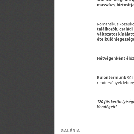
masszázs, biztosítja
Romantikus középkor
találkozók, családi
Változatos kínálat
ételkülönlegessége
Hétvégenként élőz
Különtermünk
90 f
rendezvények lebony
120 fős kerthelyiség
Vendégeit!