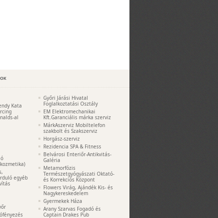
POK
Győri Járási Hivatal
Foglalkoztatási Osztály
endy Kata
ercing
EM Elektromechanikai
nalds-al
Kft.Garanciális márka szerviz
MárkAszerviz Mobiltelefon
szakbolt és Szakszerviz
Horgász-szerviz
Rezidencia SPA & Fitness
Belvárosi Enteriőr-Antikvitás-
ió
Galéria
akozmetika)
Metamorfózis
s,
Természetgyógyászati Oktató-
orduló egyéb
és Korrekciós Központ
vítás
Flowers Virág, Ajándék Kis- és
Nagykereskedelem
Gyermekek Háza
yőr
Arany Szarvas Fogadó és
tófényezés
Captain Drakes Pub