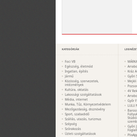
KATEGÓRIÁK
LEGNÉZE
Foci VB
MÁRKA
Egészség, életmód
Arrabo
Ingatlan, építés
Kráz A
Jármű
Győri 
Közösség, szervezetek,
Mejkli
intézmények
Pozso
Kultúra, oktatás
4V Rek
Lakossági szolgáltatások
Arrabo
Média, internet
Győr F
Munka, Tűz, Környezetvédelem
LULU 
Mezőgazdaság, disznövény
Baros
Sport, szabadidő
Füllyu
Stúdió
Szállás, utazás, turizmus
szemb
Szépség
Győri 
Szórakozás
Foglal
Üzleti szolgáltatások
PlixAp