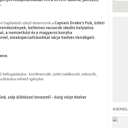
.
i hajóbelsőt idéző éttermünk a
Captain Drake's Pub, üzleti
 rendezvények, kellemes vacsorák ideális helyszíne.
tal, a nemzetközi és a magyaros konyha
ivel, steakspecialitásokkal várja Kedves Vendégeit.
ene.
ő befogadására - konferenciák, üzleti találkozók, esküvők,
olítására vehető igénybe.
ünk, szép kilátással tavasztól – őszig várja Kedves