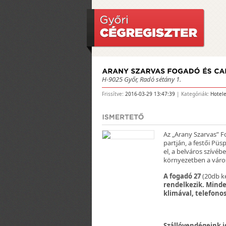
H-9025 Győr, Radó sétány 1.
Frissítve:
2016-03-29 13:47:39
| Kategóriák:
Hotel
Az „Arany Szarvas” 
partján, a festői Pü
el, a belváros szívé
környezetben a város
A fogadó 27
(20db k
rendelkezik. Minde
klimával, telefonos
Szállóvendégeink i