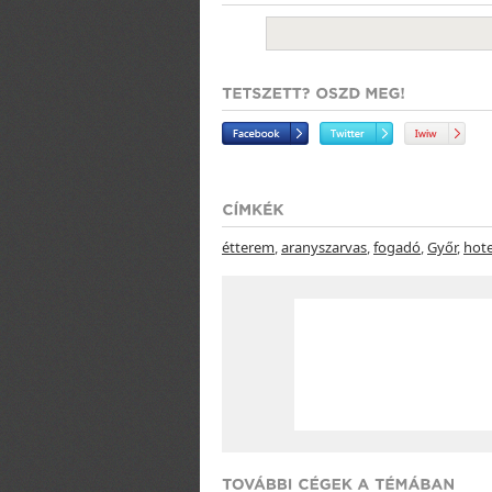
étterem
,
aranyszarvas
,
fogadó
,
Győr
,
hote