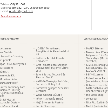
(53) 321-068
Telefon:
06 (30) 332-1234, 06 (30) 470-8899
Mobil:
nitafitt@gmail.com
E-mail:
Tovább olvasom >
TTEBB ADATLAPOK
LEGFRISSEBB ADATLA
 étterem
„JÓSZÍV” Temetkezési
MÁRKA étterem
Szolgáltató és Kereskedelmi
na Ételbár
Baross utcai Körm
Kft.
Füllyukasztó és Pi
utóbontó - Öttevény
Kickbox - Aerobik Kránitz
Stúdió-Győr (Mc Do
Szuperinfó
Bernadett
szemben)
 Ipari- és Autófényezés
Griff Felnőttképző Központ -
GIMEX-HIDRAULIKA
nyi Étterem
Irodavezető: Majorné Lőrinc
KERESKEDELMI ÉS
Lilla
SZOLGÁLTATÓ KFT.
lám Kft.
Talent Tattoo Tetováló és
Pálffy Étterem
namédia Kft.
Piercing Stúdió
Ebland Kutya Panz
M online rádió
VARR-GA Varrógép Szaküzlet,
(Kutyaiskola, Kuty
NON-STOP BÜFÉ
Szerviz és Hobby Bolt
Bútorösszeszerelé
s utcai Körmendy Kata
Kardirex Egynapos Sebészeti
háztartásban előf
kasztó és Piercing
Centrum
kisebb szerelés, ja
-Győr (Mc Donalds-al
WOLF ORVOSI MŰSZER
the Setup Shop
en)
Főnix Fit Mozgás Stúdió
sole2soul
Járási Hivatal
koztatási Osztály
Hajó Étterem & Pizzéria
Nita Fitt Ételbár G
p Informatika Kft.
Lucifer Szexshop
Mejkli Ipari- és Au