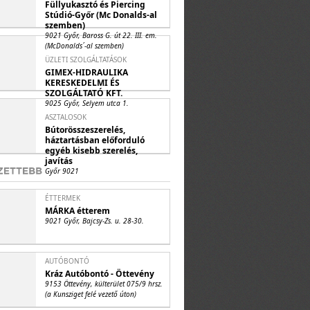
Füllyukasztó és Piercing
Stúdió-Győr (Mc Donalds-al
szemben)
9021 Győr, Baross G. út 22. III. em.
(McDonalds´-al szemben)
ÜZLETI SZOLGÁLTATÁSOK
GIMEX-HIDRAULIKA
KERESKEDELMI ÉS
SZOLGÁLTATÓ KFT.
9025 Győr, Selyem utca 1.
ASZTALOSOK
Bútorösszeszerelés,
háztartásban előforduló
egyéb kisebb szerelés,
javítás
Győr 9021
ÉTTERMEK
MÁRKA étterem
9021 Győr, Bajcsy-Zs. u. 28-30.
AUTÓBONTÓ
Kráz Autóbontó - Öttevény
9153 Öttevény, külterület 075/9 hrsz.
(a Kunsziget felé vezető úton)