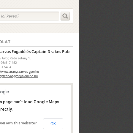
zarvas Fogadó és Captain Drakes Pub
5 Győr, Radó sétány 1.
6-96/517-452
/517-454
//www.aranyszarvas-gyor.hu
nyszarvasgyor@t-online.hu
s page can't load Google Maps
rectly.
you own this website?
OK