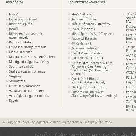
KATEGÓRIÁK
LEGNÉZETTEBB ADATLAPOK
Foci VB
MÁRKA étterem
„JÓSZÍ
Szolgá
Egészség, életmód
Arrabona Ételbár
Kft.
Ingatlan, építés
Kráz Autóbontó - Öttevény
Kickbo
Jármű
Győri Szuperinfó
Bernad
Közösség, szervezetek,
Mejkli Ipari- és Autófényezés
Griff 
intézmények
Pozsonyi Étterem
Irodav
Kultúra, oktatás
Lilla
4V Reklám Kft.
Lakossági szolgáltatások
Talent
Arrabonamédia Kft.
Pierci
Média, internet
Győr FM online rádió
VARR-G
Munka, Tűz, Környezetvédelem
LULU NON-STOP BÜFÉ
Szervi
Mezőgazdaság, disznövény
Baross utcai Körmendy Kata
Kardir
Sport, szabadidő
Füllyukasztó és Piercing
Centr
Stúdió-Győr (Mc Donalds-al
Szállás, utazás, turizmus
WOLF 
szemben)
Szépség
Főnix 
Győri Járási Hivatal
Szórakozás
Foglalkoztatási Osztály
Hajó É
Üzleti szolgáltatások
PlixApp Informatika Kft.
Lucife
Vásárlás, kereskedelem
Emberek az Állatokért
Pannón
Vendéglátás, gasztronómia
Alapítvány (Győri Állatmenhely)
Carava
Egyéb
Zöld E
EM Ele
Kft.Ga
© Copyright Győri Cégregiszter. Minden jog fenntartva. Design & Site:
Voov
Győri Cégregiszter: Győr és 