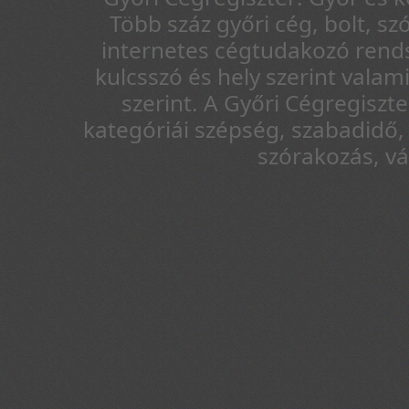
Több száz győri cég, bolt, sz
internetes cégtudakozó rends
kulcsszó és hely szerint vala
szerint. A Győri Cégregiszt
kategóriái szépség, szabadidő, 
szórakozás, v