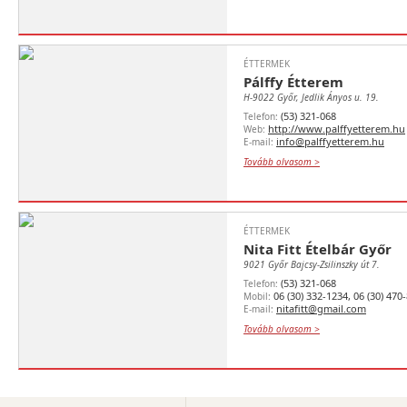
ÉTTERMEK
Pálffy Étterem
H-9022 Győr, Jedlik Ányos u. 19.
(53) 321-068
Telefon:
http://www.palffyetterem.hu
Web:
info@palffyetterem.hu
E-mail:
Tovább olvasom >
ÉTTERMEK
Nita Fitt Ételbár Győr
9021 Győr Bajcsy-Zsilinszky út 7.
(53) 321-068
Telefon:
06 (30) 332-1234, 06 (30) 470
Mobil:
nitafitt@gmail.com
E-mail:
Tovább olvasom >