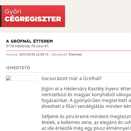
9178 Hédervár, Fő utca 47.
Frissítve:
2016-03-06 22:09:13
| Kategóriák:
Éttermek
Vacsorázott már a Grófnál?
Jöjjön el a Héderváry Kastély ínyenc étte
nemzetközi és magyar konyhából válogat
fogásainkat. A gyönyörűen megterített as
élvezheti a főúri vendéglátás minden ké
Séfjeink és pincéreink mindent megteszn
ételek, a kellemes zene, az elegáns és ud
az ide érkezők még egy plusz élménnyel 