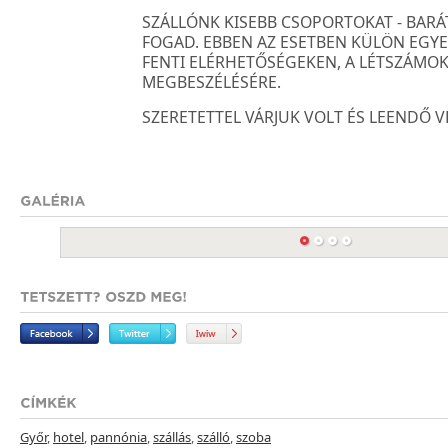
SZÁLLÓNK KISEBB CSOPORTOKAT - BARÁTI,
FOGAD. EBBEN AZ ESETBEN KÜLÖN EGYE
FENTI ELÉRHETŐSÉGEKEN, A LÉTSZÁMOK
MEGBESZÉLÉSÉRE.
SZERETETTEL VÁRJUK VOLT ÉS LEENDŐ 
Győr
,
hotel
,
pannónia
,
szállás
,
szálló
,
szoba