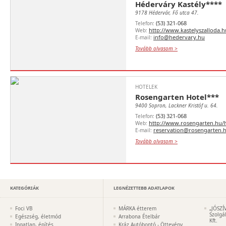
Héderváry Kastély****
9178 Hédervár, Fő utca 47.
(53) 321-068
Telefon:
http://www.kastelyszalloda.h
Web:
info@hedervary.hu
E-mail:
Tovább olvasom >
HOTELEK
Rosengarten Hotel***
9400 Sopron, Lackner Kristóf u. 64.
(53) 321-068
Telefon:
http://www.rosengarten.hu/h
Web:
reservation@rosengarten.
E-mail:
Tovább olvasom >
KATEGÓRIÁK
LEGNÉZETTEBB ADATLAPOK
Foci VB
MÁRKA étterem
„JÓSZÍ
Szolgá
Egészség, életmód
Arrabona Ételbár
Kft.
Ingatlan, építés
Kráz Autóbontó - Öttevény