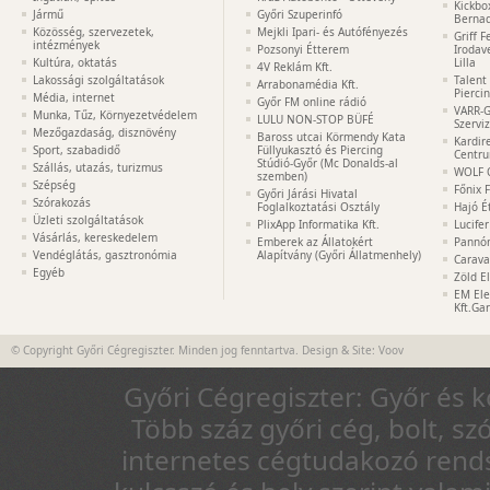
Kickbo
Jármű
Győri Szuperinfó
Bernad
Közösség, szervezetek,
Mejkli Ipari- és Autófényezés
Griff 
intézmények
Pozsonyi Étterem
Irodav
Kultúra, oktatás
Lilla
4V Reklám Kft.
Lakossági szolgáltatások
Talent
Arrabonamédia Kft.
Pierci
Média, internet
Győr FM online rádió
VARR-G
Munka, Tűz, Környezetvédelem
LULU NON-STOP BÜFÉ
Szervi
Mezőgazdaság, disznövény
Baross utcai Körmendy Kata
Kardir
Sport, szabadidő
Füllyukasztó és Piercing
Centr
Stúdió-Győr (Mc Donalds-al
Szállás, utazás, turizmus
WOLF 
szemben)
Szépség
Főnix 
Győri Járási Hivatal
Szórakozás
Foglalkoztatási Osztály
Hajó É
Üzleti szolgáltatások
PlixApp Informatika Kft.
Lucife
Vásárlás, kereskedelem
Emberek az Állatokért
Pannón
Vendéglátás, gasztronómia
Alapítvány (Győri Állatmenhely)
Carava
Egyéb
Zöld E
EM Ele
Kft.Ga
© Copyright Győri Cégregiszter. Minden jog fenntartva. Design & Site:
Voov
Győri Cégregiszter: Győr és 
Több száz győri cég, bolt, sz
internetes cégtudakozó rends