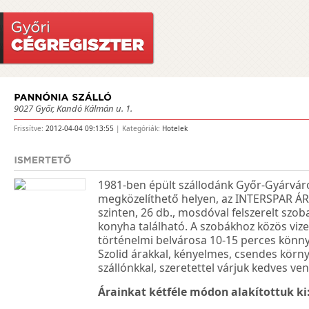
9027 Győr, Kandó Kálmán u. 1.
Frissítve:
2012-04-04 09:13:55
| Kategóriák:
Hotelek
1981-ben épült szállodánk Győr-Gyárváro
megközelíthető helyen, az INTERSPAR Á
szinten, 26 db., mosdóval felszerelt szob
konyha található. A szobákhoz közös vize
történelmi belvárosa 10-15 perces könny
Szolid árakkal, kényelmes, csendes körn
szállónkkal, szeretettel várjuk kedves ve
Árainkat kétféle módon alakítottuk ki