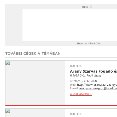
HOTELEK
Arany Szarvas Fogadó é
H-9025 Győr, Radó sétány 1.
(53) 321-068
Telefon:
http://www.aranyszarvas-gyo
Web:
aranyszarvasgyor@t-online
E-mail:
Tovább olvasom >
HOTELEK