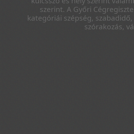
kulcsszó és hely szerint vala
szerint. A Győri Cégregiszt
kategóriái szépség, szabadidő, 
szórakozás, v