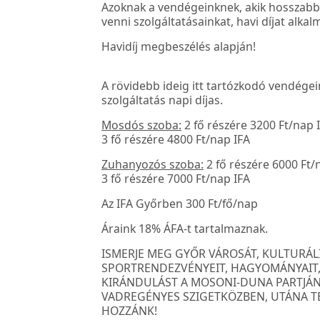
Azoknak a vendégeinknek, akik hosszabb
venni szolgáltatásainkat, havi díjat alka
Havidíj megbeszélés alapján!
A rövidebb ideig itt tartózkodó vendége
szolgáltatás napi díjas.
Mosdós szoba:
2 fő részére 3200 Ft/nap 
3 fő részére 4800 Ft/nap IFA
Zuhanyozós szoba:
2 fő részére 6000 Ft/
3 fő részére 7000 Ft/nap IFA
Az IFA Győrben 300 Ft/fő/nap
Áraink 18% ÁFA-t tartalmaznak.
ISMERJE MEG GYŐR VÁROSÁT, KULTURÁLI
SPORTRENDEZVÉNYEIT, HAGYOMÁNYAIT,
KIRÁNDULÁST A MOSONI-DUNA PARTJÁ
VADREGÉNYES SZIGETKÖZBEN, UTÁNA T
HOZZÁNK!