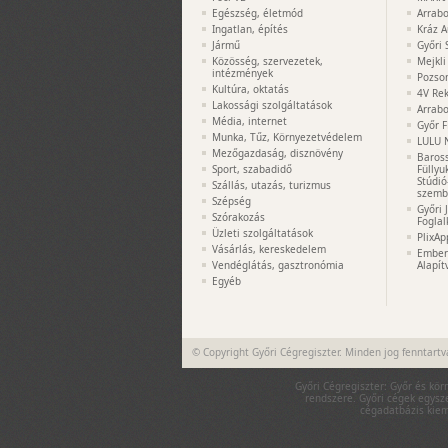
Egészség, életmód
Arrabo
Ingatlan, építés
Kráz A
Jármű
Győri 
Közösség, szervezetek,
Mejkli
intézmények
Pozso
Kultúra, oktatás
4V Rek
Lakossági szolgáltatások
Arrabo
Média, internet
Győr F
Munka, Tűz, Környezetvédelem
LULU 
Mezőgazdaság, disznövény
Baros
Sport, szabadidő
Füllyu
Stúdió
Szállás, utazás, turizmus
szemb
Szépség
Győri 
Szórakozás
Foglal
Üzleti szolgáltatások
PlixAp
Vásárlás, kereskedelem
Embere
Vendéglátás, gasztronómia
Alapít
Egyéb
© Copyright Győri Cégregiszter. Minden jog fenntartv
Győri Cégregiszter: Győr és kör
rendszere. Győri cégek egysze
cégadatbázis kieme