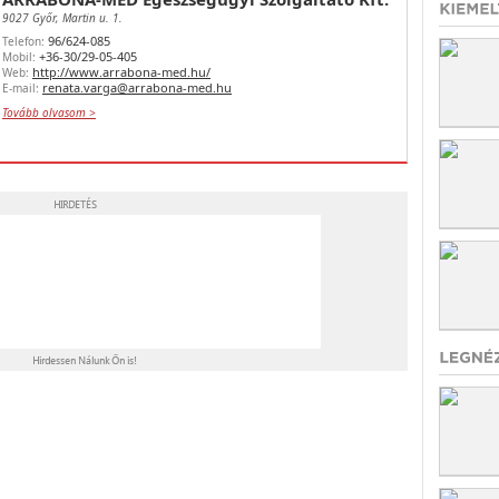
9027 Győr, Martin u. 1.
96/624-085
Telefon:
+36-30/29-05-405
Mobil:
http://www.arrabona-med.hu/
Web:
renata.varga@arrabona-med.hu
E-mail:
Tovább olvasom >