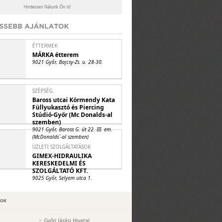
ÉTTERMEK
MÁRKA étterem
9021 Győr, Bajcsy-Zs. u. 28-30.
SZÉPSÉG
Baross utcai Körmendy Kata
Füllyukasztó és Piercing
Stúdió-Győr (Mc Donalds-al
szemben)
9021 Győr, Baross G. út 22. III. em.
(McDonalds´-al szemben)
ÜZLETI SZOLGÁLTATÁSOK
GIMEX-HIDRAULIKA
KERESKEDELMI ÉS
SZOLGÁLTATÓ KFT.
9025 Győr, Selyem utca 1.
POK
Győri Járási Hivatal