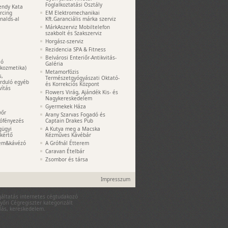
Foglalkoztatási Osztály
endy Kata
ercing
EM Elektromechanikai
nalds-al
Kft.Garanciális márka szerviz
MárkAszerviz Mobiltelefon
szakbolt és Szakszerviz
Horgász-szerviz
Rezidencia SPA & Fitness
Belvárosi Enteriőr-Antikvitás-
ió
Galéria
akozmetika)
Metamorfózis
s,
Természetgyógyászati Oktató-
orduló egyéb
és Korrekciós Központ
vítás
Flowers Virág, Ajándék Kis- és
Nagykereskedelem
Gyermekek Háza
yőr
Arany Szarvas Fogadó és
tófényezés
Captain Drakes Pub
gügyi
A Kutya meg a Macska
kértő
Kézműves Kávébár
rem&kávézó
A Grófnál Étterem
Caravan Ételbár
Zsombor és társa
Impresszum
lgáltatás internetes cégtudakozó
yőri Cégregiszter kategorizált
rlás, kereskedelem.