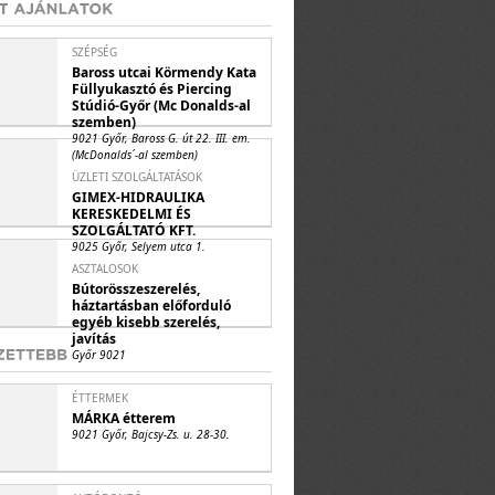
SZÉPSÉG
Baross utcai Körmendy Kata
Füllyukasztó és Piercing
Stúdió-Győr (Mc Donalds-al
szemben)
9021 Győr, Baross G. út 22. III. em.
(McDonalds´-al szemben)
ÜZLETI SZOLGÁLTATÁSOK
GIMEX-HIDRAULIKA
KERESKEDELMI ÉS
SZOLGÁLTATÓ KFT.
9025 Győr, Selyem utca 1.
ASZTALOSOK
Bútorösszeszerelés,
háztartásban előforduló
egyéb kisebb szerelés,
javítás
Győr 9021
ÉTTERMEK
MÁRKA étterem
9021 Győr, Bajcsy-Zs. u. 28-30.