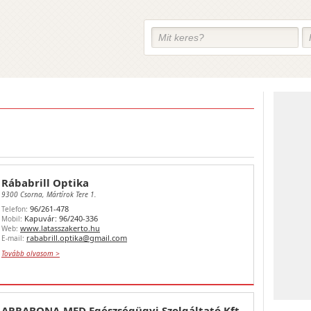
Rábabrill Optika
9300 Csorna, Mártírok Tere 1.
96/261-478
Telefon:
Kapuvár: 96/240-336
Mobil:
www.latasszakerto.hu
Web:
rababrill.optika@gmail.com
E-mail:
Tovább olvasom >
ARRABONA-MED Egészségügyi Szolgáltató Kft.