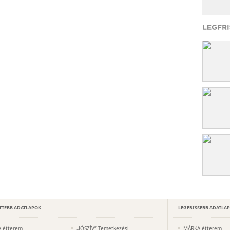
TTEBB ADATLAPOK
LEGFRISSEBB ADATLA
 étterem
„JÓSZÍV” Temetkezési
MÁRKA étterem