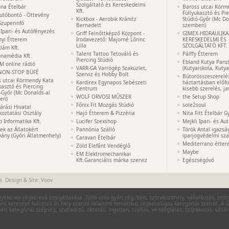
Szolgáltató és Kereskedelmi
na Ételbár
Baross utcai Körm
Kft.
Füllyukasztó és Pi
utóbontó - Öttevény
Kickbox - Aerobik Kránitz
Stúdió-Győr (Mc Do
Szuperinfó
Bernadett
szemben)
 Ipari- és Autófényezés
Griff Felnőttképző Központ -
GIMEX-HIDRAULIKA
nyi Étterem
Irodavezető: Majorné Lőrinc
KERESKEDELMI ÉS
Lilla
SZOLGÁLTATÓ KFT.
lám Kft.
Talent Tattoo Tetováló és
Pálffy Étterem
namédia Kft.
Piercing Stúdió
Ebland Kutya Panz
M online rádió
VARR-GA Varrógép Szaküzlet,
(Kutyaiskola, Kuty
NON-STOP BÜFÉ
Szerviz és Hobby Bolt
Bútorösszeszerelé
s utcai Körmendy Kata
Kardirex Egynapos Sebészeti
háztartásban előf
kasztó és Piercing
Centrum
kisebb szerelés, ja
-Győr (Mc Donalds-al
WOLF ORVOSI MŰSZER
the Setup Shop
en)
Főnix Fit Mozgás Stúdió
sole2soul
Járási Hivatal
koztatási Osztály
Hajó Étterem & Pizzéria
Nita Fitt Ételbár G
p Informatika Kft.
Lucifer Szexshop
Mejkli Ipari- és Au
k az Állatokért
Pannónia Szálló
Török Antal igazsá
vány (Győri Állatmenhely)
iparjogvédelmi sza
Caravan Ételbár
Mediterrano étte
Zöld Elefánt Vendéglő
Maybe
EM Elektromechanikai
Kft.Garanciális márka szerviz
Egészségóvó
a. Design & Site:
Voov
nyékének cégkereső szolgáltatása. Több száz győri cég, bolt, szórakozóhely, vállalkozás, szo
rű keresése kulcsszó és hely szerint valamint tematikus cégkatalógus kategóriái szerint. A G
lt kategóriái szépség, szabadidő, oktatás, ingatlan, szállás, vendéglátás, szórakozás, vásá