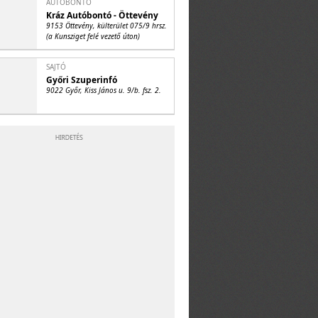
AUTÓBONTÓ
Kráz Autóbontó - Öttevény
9153 Öttevény, külterület 075/9 hrsz.
(a Kunsziget felé vezető úton)
SAJTÓ
Győri Szuperinfó
9022 Győr, Kiss János u. 9/b. fsz. 2.