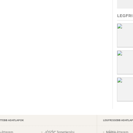
TTEBB ADATLAPOK
LEGFRISSEBB ADATLA
 étterem
„JÓSZÍV” Temetkezési
MÁRKA étterem