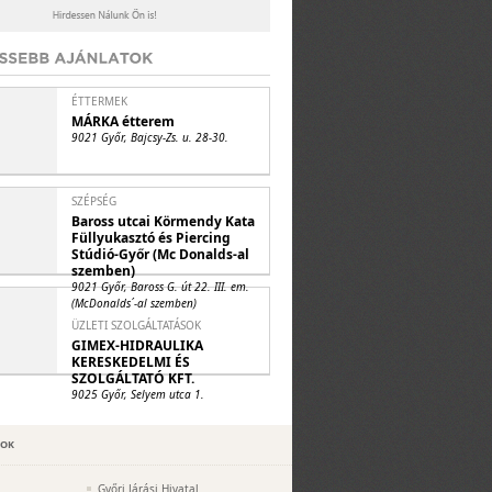
ÉTTERMEK
MÁRKA étterem
9021 Győr, Bajcsy-Zs. u. 28-30.
SZÉPSÉG
Baross utcai Körmendy Kata
Füllyukasztó és Piercing
Stúdió-Győr (Mc Donalds-al
szemben)
9021 Győr, Baross G. út 22. III. em.
(McDonalds´-al szemben)
ÜZLETI SZOLGÁLTATÁSOK
GIMEX-HIDRAULIKA
KERESKEDELMI ÉS
SZOLGÁLTATÓ KFT.
9025 Győr, Selyem utca 1.
POK
Győri Járási Hivatal