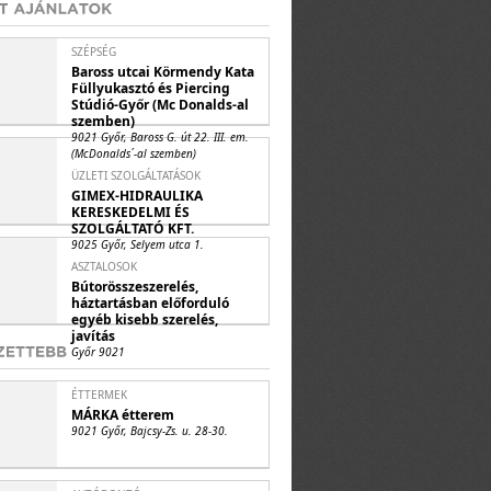
SZÉPSÉG
Baross utcai Körmendy Kata
Füllyukasztó és Piercing
Stúdió-Győr (Mc Donalds-al
szemben)
9021 Győr, Baross G. út 22. III. em.
(McDonalds´-al szemben)
ÜZLETI SZOLGÁLTATÁSOK
GIMEX-HIDRAULIKA
KERESKEDELMI ÉS
SZOLGÁLTATÓ KFT.
9025 Győr, Selyem utca 1.
ASZTALOSOK
Bútorösszeszerelés,
háztartásban előforduló
egyéb kisebb szerelés,
javítás
Győr 9021
ÉTTERMEK
MÁRKA étterem
9021 Győr, Bajcsy-Zs. u. 28-30.