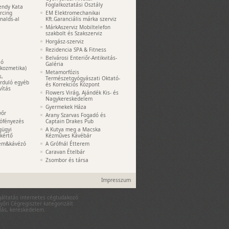
Foglalkoztatási Osztály
endy Kata
ercing
EM Elektromechanikai
nalds-al
Kft.Garanciális márka szerviz
MárkAszerviz Mobiltelefon
szakbolt és Szakszerviz
Horgász-szerviz
Rezidencia SPA & Fitness
Belvárosi Enteriőr-Antikvitás-
ió
Galéria
akozmetika)
Metamorfózis
s,
Természetgyógyászati Oktató-
orduló egyéb
és Korrekciós Központ
vítás
Flowers Virág, Ajándék Kis- és
Nagykereskedelem
Gyermekek Háza
yőr
Arany Szarvas Fogadó és
tófényezés
Captain Drakes Pub
gügyi
A Kutya meg a Macska
kértő
Kézműves Kávébár
rem&kávézó
A Grófnál Étterem
Caravan Ételbár
Zsombor és társa
Impresszum
lgáltatás internetes cégtudakozó
yőri Cégregiszter kategorizált
rlás, kereskedelem.