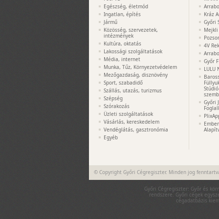
Egészség, életmód
Arrabo
Ingatlan, építés
Kráz A
Jármű
Győri 
Közösség, szervezetek,
Mejkli
intézmények
Pozso
Kultúra, oktatás
4V Rek
Lakossági szolgáltatások
Arrabo
Média, internet
Győr F
Munka, Tűz, Környezetvédelem
LULU 
Mezőgazdaság, disznövény
Baros
Sport, szabadidő
Füllyu
Stúdió
Szállás, utazás, turizmus
szemb
Szépség
Győri 
Szórakozás
Foglal
Üzleti szolgáltatások
PlixAp
Vásárlás, kereskedelem
Embere
Vendéglátás, gasztronómia
Alapít
Egyéb
© Copyright Győri Cégregiszter. Minden jog fenntartv
Győri Cégregiszter: Győr és kör
rendszere. Győri cégek egysze
cégadatbázis kieme