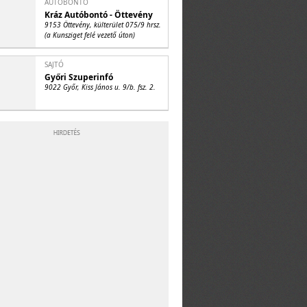
AUTÓBONTÓ
Kráz Autóbontó - Öttevény
9153 Öttevény, külterület 075/9 hrsz.
(a Kunsziget felé vezető úton)
SAJTÓ
Győri Szuperinfó
9022 Győr, Kiss János u. 9/b. fsz. 2.