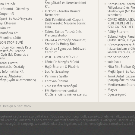
Szolgáltató és Kereskedelmi
na Ételbár
Baross utcai Körm
Kft.
Füllyukasztó és Pi
utóbontó - Öttevény
Kickbox - Aerobik Kránitz
Stúdió-Győr (Mc Do
Szuperinfó
Bernadett
szemben)
 Ipari- és Autófényezés
Griff Felnőttképző Központ -
GIMEX-HIDRAULIKA
nyi Étterem
Irodavezető: Majorné Lőrinc
KERESKEDELMI ÉS
Lilla
SZOLGÁLTATÓ KFT.
lám Kft.
Talent Tattoo Tetováló és
Pálffy Étterem
namédia Kft.
Piercing Stúdió
Ebland Kutya Panz
M online rádió
VARR-GA Varrógép Szaküzlet,
(Kutyaiskola, Kuty
NON-STOP BÜFÉ
Szerviz és Hobby Bolt
Bútorösszeszerelé
s utcai Körmendy Kata
Kardirex Egynapos Sebészeti
háztartásban előf
kasztó és Piercing
Centrum
kisebb szerelés, ja
-Győr (Mc Donalds-al
WOLF ORVOSI MŰSZER
the Setup Shop
en)
Főnix Fit Mozgás Stúdió
sole2soul
Járási Hivatal
koztatási Osztály
Hajó Étterem & Pizzéria
Nita Fitt Ételbár G
p Informatika Kft.
Lucifer Szexshop
Mejkli Ipari- és Au
k az Állatokért
Pannónia Szálló
Török Antal igazsá
vány (Győri Állatmenhely)
iparjogvédelmi sza
Caravan Ételbár
Mediterrano étte
Zöld Elefánt Vendéglő
Maybe
EM Elektromechanikai
Kft.Garanciális márka szerviz
Egészségóvó
a. Design & Site:
Voov
nyékének cégkereső szolgáltatása. Több száz győri cég, bolt, szórakozóhely, vállalkozás, szo
rű keresése kulcsszó és hely szerint valamint tematikus cégkatalógus kategóriái szerint. A G
lt kategóriái szépség, szabadidő, oktatás, ingatlan, szállás, vendéglátás, szórakozás, vásá