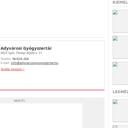
Adyvárosi Gyógyszertár
9023 Győr, Tihanyi Árpád u. 51.
96/424–066
Telefon:
info@adyvarosigyogyszertar.hu
E-mail:
Tovább olvasom >