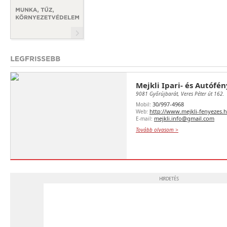
Mejkli Ipari- és Autófé
9081 Győrújbarát, Veres Péter út 162.
30/997-4968
Mobil:
http://www.mejkli-fenyezes.
Web:
mejkli.info@gmail.com
E-mail:
Tovább olvasom >