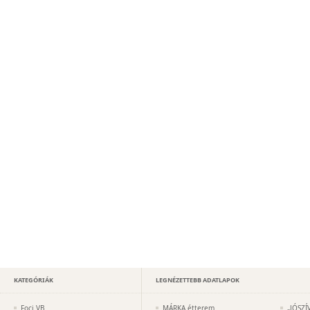
KATEGÓRIÁK
LEGNÉZETTEBB ADATLAPOK
Foci VB
MÁRKA étterem
„JÓSZÍ