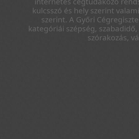
internetes cégtudakozó rends
kulcsszó és hely szerint vala
szerint. A Győri Cégregiszt
kategóriái szépség, szabadidő, 
szórakozás, v