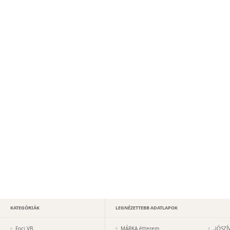
KATEGÓRIÁK
LEGNÉZETTEBB ADATLAPOK
Foci VB
MÁRKA étterem
„JÓSZÍ