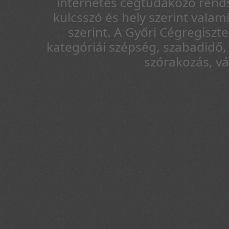
internetes cégtudakozó rends
kulcsszó és hely szerint vala
szerint. A Győri Cégregiszt
kategóriái szépség, szabadidő, 
szórakozás, v