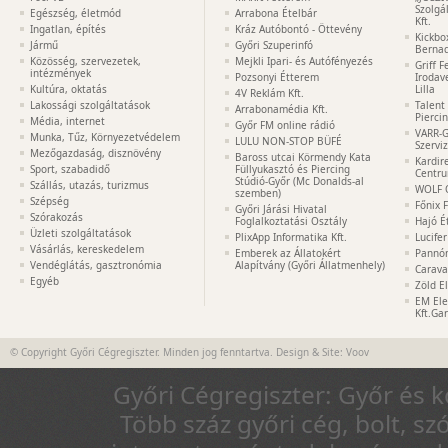
Szolgá
Egészség, életmód
Arrabona Ételbár
Kft.
Ingatlan, építés
Kráz Autóbontó - Öttevény
Kickbo
Jármű
Győri Szuperinfó
Bernad
Közösség, szervezetek,
Mejkli Ipari- és Autófényezés
Griff 
intézmények
Pozsonyi Étterem
Irodav
Kultúra, oktatás
Lilla
4V Reklám Kft.
Lakossági szolgáltatások
Talent
Arrabonamédia Kft.
Pierci
Média, internet
Győr FM online rádió
VARR-G
Munka, Tűz, Környezetvédelem
LULU NON-STOP BÜFÉ
Szervi
Mezőgazdaság, disznövény
Baross utcai Körmendy Kata
Kardir
Sport, szabadidő
Füllyukasztó és Piercing
Centr
Stúdió-Győr (Mc Donalds-al
Szállás, utazás, turizmus
WOLF 
szemben)
Szépség
Főnix 
Győri Járási Hivatal
Szórakozás
Foglalkoztatási Osztály
Hajó É
Üzleti szolgáltatások
PlixApp Informatika Kft.
Lucife
Vásárlás, kereskedelem
Emberek az Állatokért
Pannón
Vendéglátás, gasztronómia
Alapítvány (Győri Állatmenhely)
Carava
Egyéb
Zöld E
EM Ele
Kft.Ga
© Copyright Győri Cégregiszter. Minden jog fenntartva. Design & Site:
Voov
Győri Cégregiszter: Győr és 
Több száz győri cég, bolt, sz