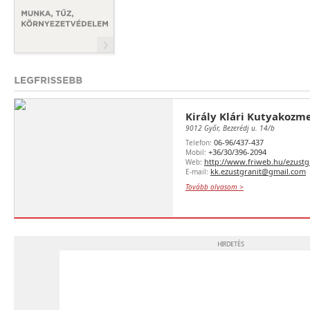
Király Klári Kutyakozm
9012 Győr, Bezerédj u. 14/b
06-96/437-437
Telefon:
+36/30/396-2094
Mobil:
http://www.friweb.hu/ezustg
Web:
kk.ezustgranit@gmail.com
E-mail:
Tovább olvasom >