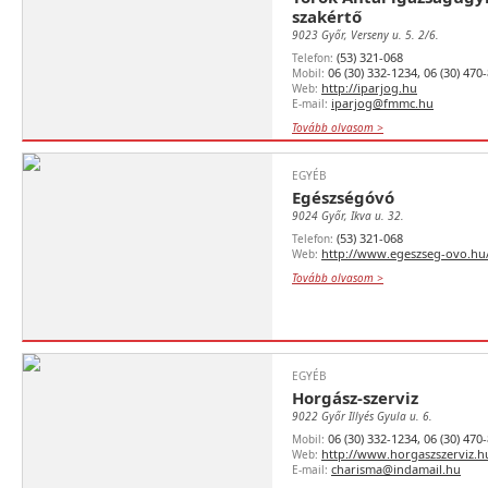
szakértő
9023 Győr, Verseny u. 5. 2/6.
(53) 321-068
Telefon:
06 (30) 332-1234, 06 (30) 470
Mobil:
http://iparjog.hu
Web:
iparjog@fmmc.hu
E-mail:
Tovább olvasom >
EGYÉB
Egészségóvó
9024 Győr, Ikva u. 32.
(53) 321-068
Telefon:
http://www.egeszseg-ovo.hu
Web:
Tovább olvasom >
EGYÉB
Horgász-szerviz
9022 Győr Illyés Gyula u. 6.
06 (30) 332-1234, 06 (30) 470
Mobil:
http://www.horgaszszerviz.h
Web:
charisma@indamail.hu
E-mail: