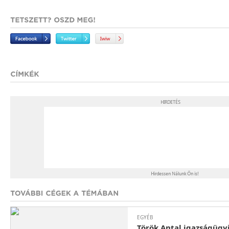
EGYÉB
Török Antal igazságügy