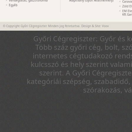
Vendéglátás, gasztronómia
Alapítvány (Győri Állatmenhely)
Carava
Egyéb
Zöld E
EM Ele
Kft.Ga
© Copyright Győri Cégregiszter. Minden jog fenntartva. Design & Site:
Voov
Győri Cégregiszter: Győr és 
Több száz győri cég, bolt, sz
internetes cégtudakozó rends
kulcsszó és hely szerint vala
szerint. A Győri Cégregiszt
kategóriái szépség, szabadidő, 
szórakozás, v