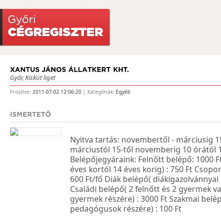
Győr, Kiskút liget
Frissítve:
2011-07-02 12:06:20
| Kategóriák:
Egyéb
Nyitva tartás: novembertől - márciusig 15
márciustól 15-től novemberig 10 órától 
Belépőjegyáraink: Felnőtt belépő: 1000 F
éves kortól 14 éves korig) : 750 Ft Csop
600 Ft/fő Diák belépő( diákigazolvánnyal
Családi belépő( 2 felnőtt és 2 gyermek va
gyermek részére) : 3000 Ft Szakmai belép
pedagógusok részére) : 100 Ft