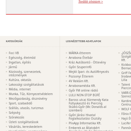
Tovább olvasom >
KATEGÓRIÁK
LEGNÉZETTEBB ADATLAPOK
Foci VB
MÁRKA étterem
„JÓSZÍ
Szolgá
Egészség, életmód
Arrabona Ételbár
Kft.
Ingatlan, építés
Kráz Autóbontó - Öttevény
Kickbo
Jármű
Győri Szuperinfó
Bernad
Közösség, szervezetek,
Mejkli Ipari- és Autófényezés
Griff 
intézmények
Pozsonyi Étterem
Irodav
Kultúra, oktatás
Lilla
4V Reklám Kft.
Lakossági szolgáltatások
Talent
Arrabonamédia Kft.
Pierci
Média, internet
Győr FM online rádió
VARR-G
Munka, Tűz, Környezetvédelem
LULU NON-STOP BÜFÉ
Szervi
Mezőgazdaság, disznövény
Baross utcai Körmendy Kata
Kardir
Sport, szabadidő
Füllyukasztó és Piercing
Centr
Stúdió-Győr (Mc Donalds-al
Szállás, utazás, turizmus
WOLF 
szemben)
Szépség
Főnix 
Győri Járási Hivatal
Szórakozás
Foglalkoztatási Osztály
Hajó É
Üzleti szolgáltatások
PlixApp Informatika Kft.
Lucife
Vásárlás, kereskedelem
Emberek az Állatokért
Pannón