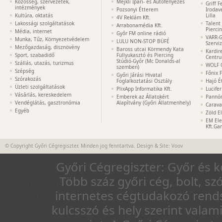
Közösség, szervezetek,
Mejkli Ipari- és Autófényezés
Griff 
intézmények
Pozsonyi Étterem
Irodav
Kultúra, oktatás
Lilla
4V Reklám Kft.
Lakossági szolgáltatások
Talent
Arrabonamédia Kft.
Pierci
Média, internet
Győr FM online rádió
VARR-G
Munka, Tűz, Környezetvédelem
LULU NON-STOP BÜFÉ
Szervi
Mezőgazdaság, disznövény
Baross utcai Körmendy Kata
Kardir
Sport, szabadidő
Füllyukasztó és Piercing
Centr
Stúdió-Győr (Mc Donalds-al
Szállás, utazás, turizmus
WOLF 
szemben)
Szépség
Főnix 
Győri Járási Hivatal
Szórakozás
Foglalkoztatási Osztály
Hajó É
Üzleti szolgáltatások
PlixApp Informatika Kft.
Lucife
Vásárlás, kereskedelem
Emberek az Állatokért
Pannón
Vendéglátás, gasztronómia
Alapítvány (Győri Állatmenhely)
Carava
Egyéb
Zöld E
EM Ele
Kft.Ga
© Copyright Győri Cégregiszter. Minden jog fenntartva. Design & Site:
Voov
Győri Cégregiszter: Győr és 
Több száz győri cég, bolt, sz
internetes cégtudakozó rends
kulcsszó és hely szerint vala