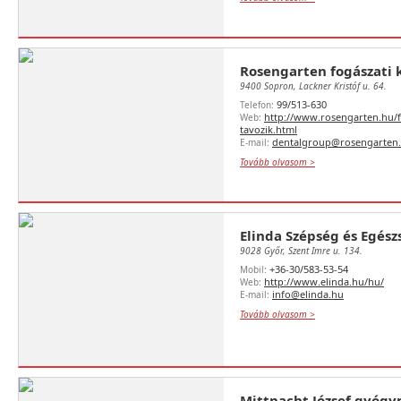
Rosengarten fogászati k
9400 Sopron, Lackner Kristóf u. 64.
99/513-630
Telefon:
http://www.rosengarten.hu/
Web:
tavozik.html
dentalgroup@rosengarten
E-mail:
Tovább olvasom >
Elinda Szépség és Egész
9028 Győr, Szent Imre u. 134.
+36-30/583-53-54
Mobil:
http://www.elinda.hu/hu/
Web:
info@elinda.hu
E-mail:
Tovább olvasom >
Mittnacht József gyógy