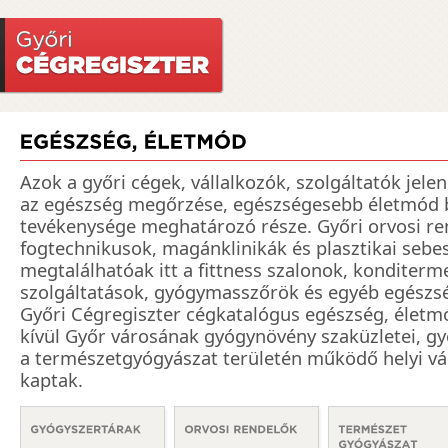
Azok a győri cégek, vállalkozók, szolgáltatók jele
az egészség megőrzése, egészségesebb életmód b
tevékenysége meghatározó része. Győri orvosi re
fogtechnikusok, magánklinikák és plasztikai sebe
megtalálhatóak itt a fittness szalonok, konditerm
szolgáltatások, gyógymasszőrök és egyéb egészsé
Győri Cégregiszter cégkatalógus egészség, életm
kívül Győr városának gyógynövény szaküzletei, gy
a természetgyógyászat területén működő helyi vál
kaptak.