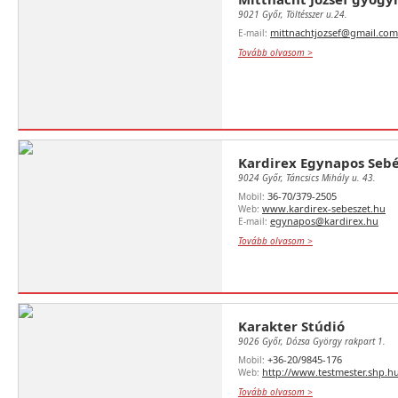
9021 Győr, Töltésszer u.24.
mittnachtjozsef@gmail.com
E-mail:
Tovább olvasom >
Kardirex Egynapos Seb
9024 Győr, Táncsics Mihály u. 43.
36-70/379-2505
Mobil:
www.kardirex-sebeszet.hu
Web:
egynapos@kardirex.hu
E-mail:
Tovább olvasom >
Karakter Stúdió
9026 Győr, Dózsa György rakpart 1.
+36-20/9845-176
Mobil:
http://www.testmester.shp.h
Web:
Tovább olvasom >