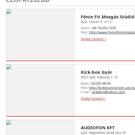
Főnix Fit Mozgás Stúdió
Győr, Czuczor G. út 15.
+36-70/203-3333
Mobil:
http://www.fonixfitmozgasst
Web:
Tovább olvasom >
Kick-box Győr
9022 Győr, Kisfaludy u. 32.
20/230-48-09
Mobil:
http://kickboxgyorben.uw.hu
Web:
gralakm@yahoo.com
E-mail:
Tovább olvasom >
AUDIOFON KFT
Győr, Nagysándor József utca 30.