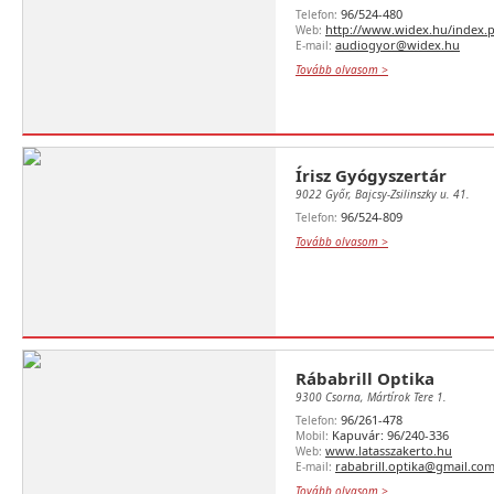
96/524-480
Telefon:
http://www.widex.hu/index.
Web:
audiogyor@widex.hu
E-mail:
Tovább olvasom >
Írisz Gyógyszertár
9022 Győr, Bajcsy-Zsilinszky u. 41.
96/524-809
Telefon:
Tovább olvasom >
Rábabrill Optika
9300 Csorna, Mártírok Tere 1.
96/261-478
Telefon:
Kapuvár: 96/240-336
Mobil:
www.latasszakerto.hu
Web:
rababrill.optika@gmail.co
E-mail:
Tovább olvasom >