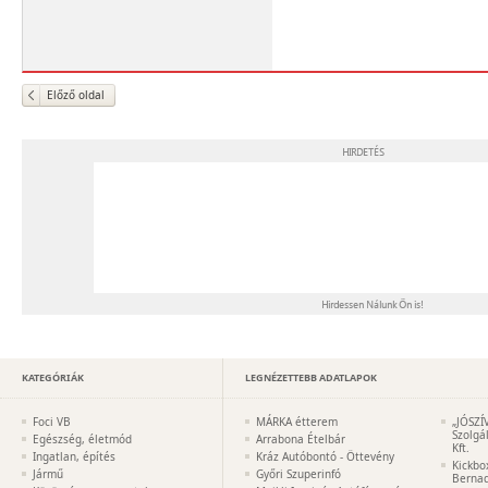
Előző oldal
KATEGÓRIÁK
LEGNÉZETTEBB ADATLAPOK
Foci VB
MÁRKA étterem
„JÓSZÍ
Szolgá
Egészség, életmód
Arrabona Ételbár
Kft.
Ingatlan, építés
Kráz Autóbontó - Öttevény
Kickbo
Jármű
Győri Szuperinfó
Bernad