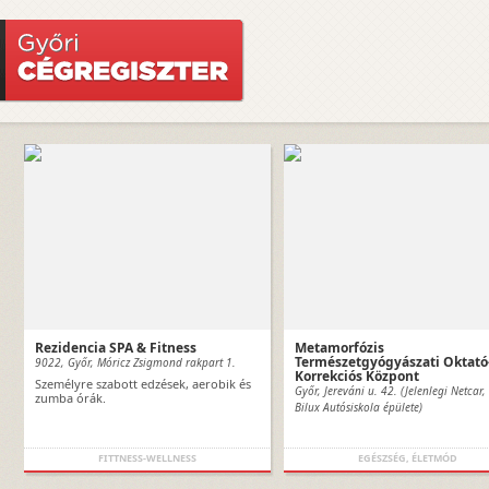
Rezidencia SPA & Fitness
Metamorfózis
Természetgyógyászati Oktató-
9022, Győr, Móricz Zsigmond rakpart 1.
Korrekciós Központ
Személyre szabott edzések, aerobik és
Győr, Jereváni u. 42. (Jelenlegi Netcar,
zumba órák.
Bilux Autósiskola épülete)
FITTNESS-WELLNESS
EGÉSZSÉG, ÉLETMÓD