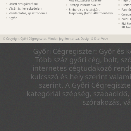
Foglalkoztatási Osztály
Hajó É
Üzleti szolgáltatások
PlixApp Informatika Kft.
Lucife
Vásárlás, kereskedelem
Emberek az Állatokért
Pannón
Vendéglátás, gasztronómia
Alapítvány (Győri Állatmenhely)
Carava
Egyéb
Zöld E
EM Ele
Kft.Ga
© Copyright Győri Cégregiszter. Minden jog fenntartva. Design & Site:
Voov
Győri Cégregiszter: Győr és 
Több száz győri cég, bolt, sz
internetes cégtudakozó rends
kulcsszó és hely szerint vala
szerint. A Győri Cégregiszt
kategóriái szépség, szabadidő, 
szórakozás, v