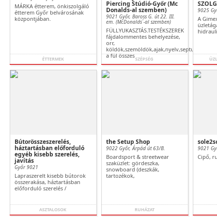
Piercing Stúdió-Győr (Mc
SZOLG
MÁRKA étterem, önkiszolgáló
Donalds-al szemben)
9025 Győ
étterem Győr belvárosának
9021 Győr, Baross G. út 22. III.
központjában.
A Gimex
em. (McDonalds´-al szemben)
üzletág
FÜLLYUKASZTÁS.TESTÉKSZEREK
hidrauli
fájdalommentes behelyezése,
orr,
köldök,szemöldök,ajak,nyelv,septum,indust
a fül összes
ÉTTERMEK
SZÉPSÉG
ÜZL
Bútorösszeszerelés,
the Setup Shop
sole2s
háztartásban előforduló
9022 Győr, Árpád út 63/B.
9021 Győ
egyéb kisebb szerelés,
Boardsport & streetwear
Cipő, r
javítás
szaküzlet: gördeszka,
Győr 9021
snowboard (deszkák,
Lapraszerelt kisebb bútorok
tartozékok,
összerakása, háztartásban
előforduló szerelés /
ASZTALOSOK
RUHÁZAT