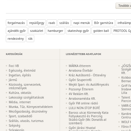
További 
forgalmazás
repülőjegy
raab
szállás
napi menük
Bőr garnitúra
infralám
ajándék győr
szaküzlet
hamburger
skateshop győr
golden ball
PROTOOL Gy
rendezvény
rák
KATEGÓRIÁK
LEGNÉZETTEBB ADATLAPOK
Foci VB
MÁRKA étterem
„JÓSZÍ
Szolgá
Egészség, életmód
Arrabona Ételbár
Kft.
Ingatlan, építés
Kráz Autóbontó - Öttevény
Kickbo
Jármű
Győri Szuperinfó
Bernad
Közösség, szervezetek,
Mejkli Ipari- és Autófényezés
Griff 
intézmények
Pozsonyi Étterem
Irodav
Kultúra, oktatás
Lilla
4V Reklám Kft.
Lakossági szolgáltatások
Talent
Arrabonamédia Kft.
Pierci
Média, internet
Győr FM online rádió
VARR-G
Munka, Tűz, Környezetvédelem
LULU NON-STOP BÜFÉ
Szervi
Mezőgazdaság, disznövény
Baross utcai Körmendy Kata
Kardir
Sport, szabadidő
Füllyukasztó és Piercing
Centr
Stúdió-Győr (Mc Donalds-al
Szállás, utazás, turizmus
WOLF 
szemben)
Szépség
Főnix 
Győri Járási Hivatal
Szórakozás